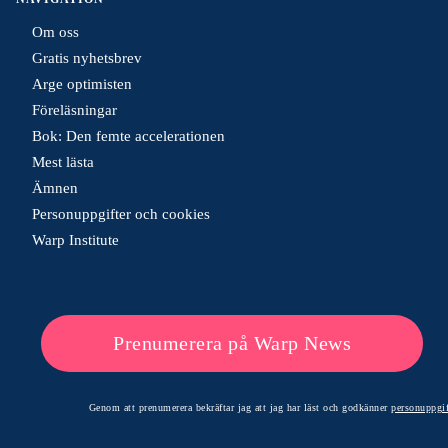
Om oss
Gratis nyhetsbrev
Arge optimisten
Föreläsningar
Bok: Den femte accelerationen
Mest lästa
Ämnen
Personuppgifter och cookies
Warp Institute
Prenumerera på Warp News
Genom att prenumerera bekräftar jag att jag har läst och godkänner
personuppgif