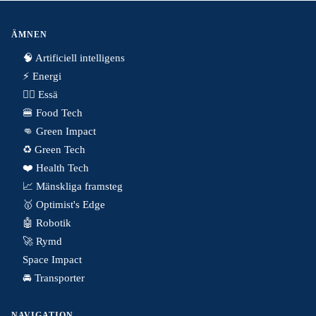
ÄMNEN
🧠 Artificiell intelligens
⚡️ Energi
✍🏼 Essä
🍔 Food Tech
👊 Green Impact
♻️ Green Tech
❤️ Health Tech
📈 Mänskliga framsteg
🥇 Optimist's Edge
🤖 Robotik
🚀 Rymd
Space Impact
🚘 Transporter
NAVIGATION