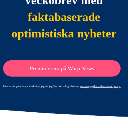
veckobrev med
faktabaserade
optimistiska nyheter
Prenumerera på Warp News
Genom att prenumerera bekräftar jag att jag har läst och godkänner
personuppgifter och cookies policy.