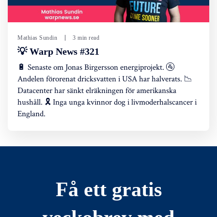
Mathias Sundin
3 min read
💡 Warp News #321
🔋 Senaste om Jonas Birgersson energiprojekt. 🚰
Andelen förorenat dricksvatten i USA har halverats. 📉
Datacenter har sänkt elräkningen för amerikanska
hushåll. 🎗️ Inga unga kvinnor dog i livmoderhalscancer i
England.
Få ett gratis