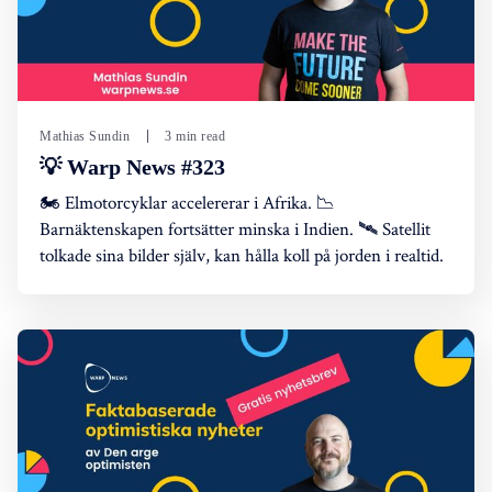
Mathias Sundin
3 min read
💡 Warp News #323
🏍️ Elmotorcyklar accelererar i Afrika. 📉
Barnäktenskapen fortsätter minska i Indien. 🛰️ Satellit
tolkade sina bilder själv, kan hålla koll på jorden i realtid.