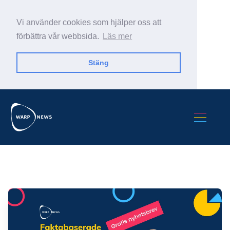
Vi använder cookies som hjälper oss att
förbättra vår webbsida.
Läs mer
Stäng
Sök Warp News