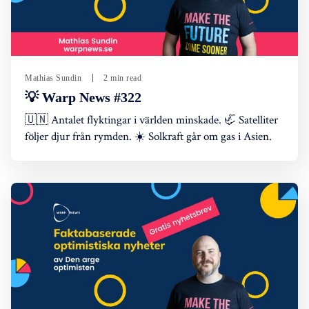
Mathias Sundin
2 min read
💡 Warp News #322
🇺🇳 Antalet flyktingar i världen minskade. 🦏 Satelliter
följer djur från rymden. ☀️ Solkraft går om gas i Asien.