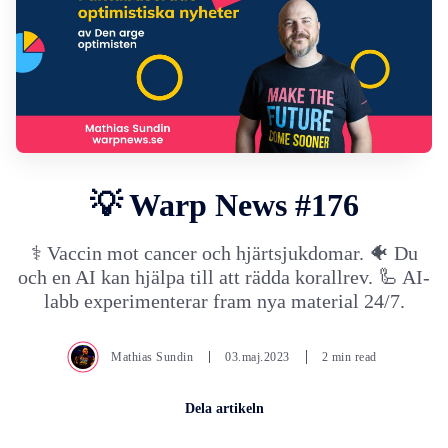
💡 Warp News #176
⚕️ Vaccin mot cancer och hjärtsjukdomar. 🐠 Du
och en AI kan hjälpa till att rädda korallrev. 🦾 AI-
labb experimenterar fram nya material 24/7.
Mathias Sundin
03.maj.2023
2 min read
Dela artikeln