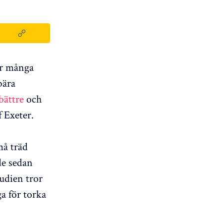
för många
bära
bättre
och
f Exeter.
må träd
 de sedan
udien tror
ga för torka