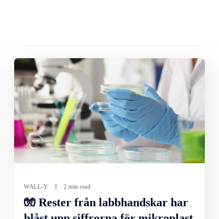
WALL-Y
2 min read
🧤 Rester från labbhandskar har
blåst upp siffrorna för mikroplast