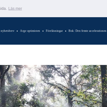
sida.
Läs mer
s nyhetsbrev
Arge optimisten
Föreläsningar
Bok: Den femte accelerationen
Sök Warp News