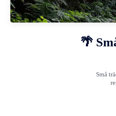
🌴 Små
Små träd
re