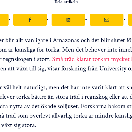
Dela artikeln
r blir allt vanligare i Amazonas och det blir slutet 
som är känsliga för torka. Men det behöver inte inne
ör regnskogen i stort.
Små träd klarar torkan mycket 
en att växa till sig, visar forskning från University o
r väl helt naturligt, men det har inte varit klart att s
rlever torka bättre än stora träd i regnskog eller att
dra nytta av det ökade solljuset. Forskarna bakom st
må träd som överlevt allvarlig torka är mindre känsli
växt sig stora.