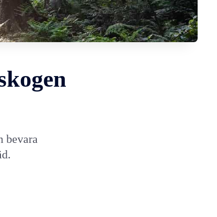
nskogen
an bevara
äd.