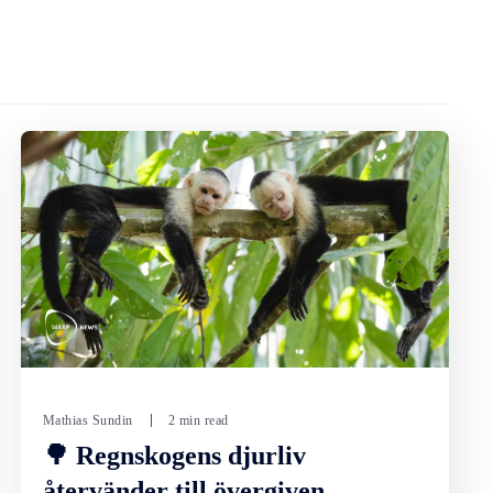
Mathias Sundin
2 min read
🌳 Regnskogens djurliv
återvänder till övergiven