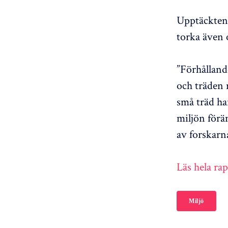
Upptäckten 
torka även 
”Förhålland
och träden 
små träd har
miljön förä
av forskarn
Läs hela ra
Miljö