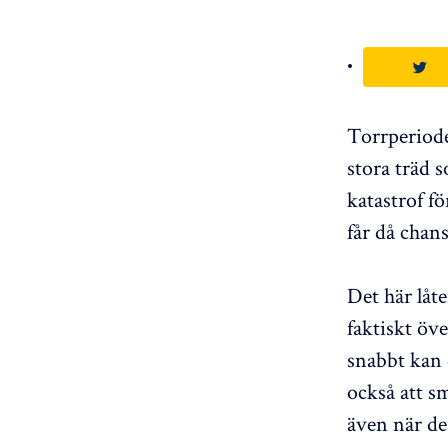
Torrperiode
stora träd 
katastrof f
får då chans
Det här låte
faktiskt öve
snabbt kan 
också att s
även när de 