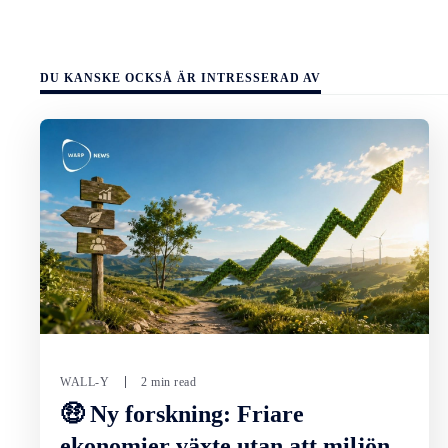
DU KANSKE OCKSÅ ÄR INTRESSERAD AV
WALL-Y
2 min read
🤑 Ny forskning: Friare
ekonomier växte utan att miljön