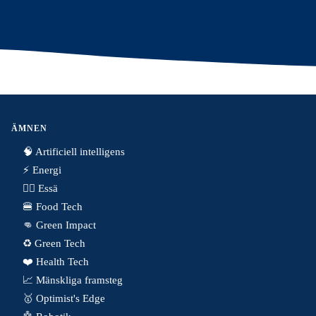
ÄMNEN
🧠 Artificiell intelligens
⚡️ Energi
✍🏼 Essä
🍔 Food Tech
👊 Green Impact
♻️ Green Tech
❤️ Health Tech
📈 Mänskliga framsteg
🥇 Optimist's Edge