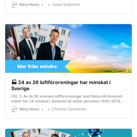
skriver Jonas Grafström och Christian Sandström.
Warp News
Jonas Grafström
🏭 24 av 26 luftföroreningar har minskat i
Sverige
DEL 2: Av de 26 svenska luftföroreningar som Naturvårdsverket
mäter har 24 minskat i absoluta tal under perioden 1990–2018.
Samtidigt ökade Sveriges befolkning med drygt 1,6 miljoner och
Warp News
Christian Sandström
ekonomin nästan fördubblades.