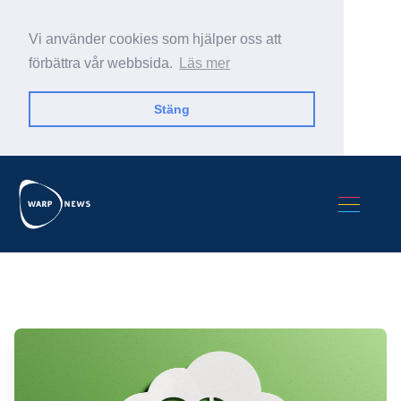
Vi använder cookies som hjälper oss att
förbättra vår webbsida.
Läs mer
Stäng
Sök Warp News