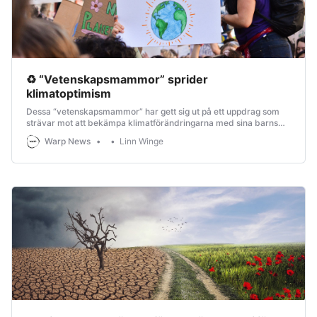
♻️ “Vetenskapsmammor” sprider
klimatoptimism
Dessa “vetenskapsmammor” har gett sig ut på ett uppdrag som
strävar mot att bekämpa klimatförändringarna med sina barns
framtid i åtanke.
Warp News
Linn Winge