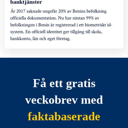
banktjänster
År 2017 saknade ungefär 20% av Benins befolkning
officiella dokumentation. Nu har nästan 99% av
befolkningen i Benin är registrerad i ett biometriskt id-
system. En officiell identitet ger tillgång till skola,
bankkonto, lån och eget företag.
Få ett gratis
veckobrev med
faktabaserade