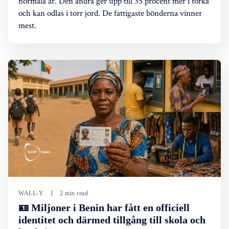
normala år. Den andra ger upp till 35 procent mer i torka
och kan odlas i torr jord. De fattigaste bönderna vinner
mest.
WALL-Y
2 min read
🪪 Miljoner i Benin har fått en officiell
identitet och därmed tillgång till skola och