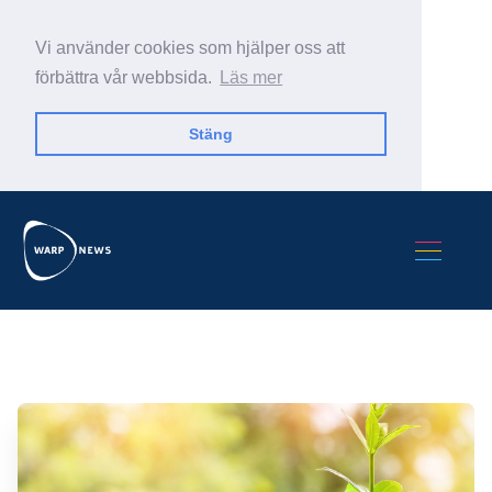
Vi använder cookies som hjälper oss att
förbättra vår webbsida.
Läs mer
Stäng
Sök Warp News