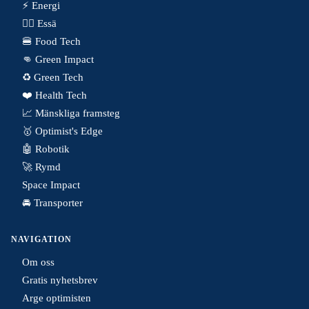
⚡️ Energi
✍🏼 Essä
🍔 Food Tech
👊 Green Impact
♻️ Green Tech
❤️ Health Tech
📈 Mänskliga framsteg
🥇 Optimist's Edge
🤖 Robotik
🚀 Rymd
Space Impact
🚘 Transporter
NAVIGATION
Om oss
Gratis nyhetsbrev
Arge optimisten