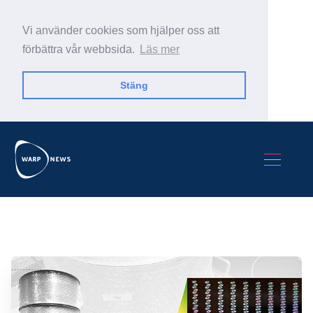
Vi använder cookies som hjälper oss att
förbättra vår webbsida.
Läs mer
Stäng
Sök Warp News