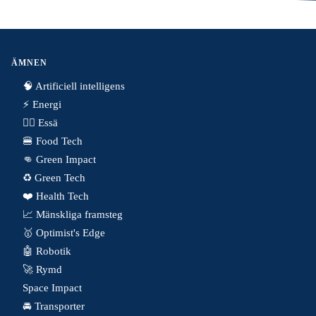
ÄMNEN
🧠 Artificiell intelligens
⚡️ Energi
✍🏼 Essä
🍔 Food Tech
👊 Green Impact
♻️ Green Tech
❤️ Health Tech
📈 Mänskliga framsteg
🥇 Optimist's Edge
🤖 Robotik
🚀 Rymd
Space Impact
🚘 Transporter