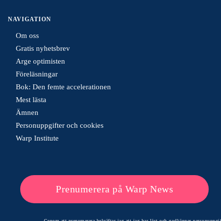
NAVIGATION
Om oss
Gratis nyhetsbrev
Arge optimisten
Föreläsningar
Bok: Den femte accelerationen
Mest lästa
Ämnen
Personuppgifter och cookies
Warp Institute
Prenumerera på Warp News
Genom att prenumerera bekräftar jag att jag har läst och godkänner
personuppgif