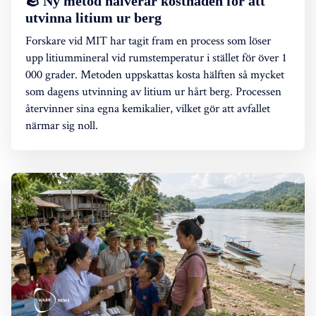
🪨 Ny metod halverar kostnaden för att
utvinna litium ur berg
Forskare vid MIT har tagit fram en process som löser
upp litiummineral vid rumstemperatur i stället för över 1
000 grader. Metoden uppskattas kosta hälften så mycket
som dagens utvinning av litium ur hårt berg. Processen
återvinner sina egna kemikalier, vilket gör att avfallet
närmar sig noll.