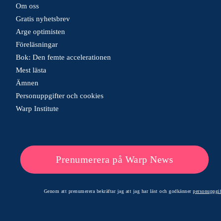
Om oss
Gratis nyhetsbrev
Arge optimisten
Föreläsningar
Bok: Den femte accelerationen
Mest lästa
Ämnen
Personuppgifter och cookies
Warp Institute
Prenumerera på Warp News
Genom att prenumerera bekräftar jag att jag har läst och godkänner
personuppgif