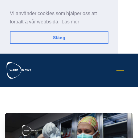
Vi använder cookies som hjälper oss att
förbättra vår webbsida.
Läs mer
Stäng
Sök Warp News