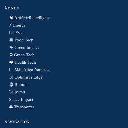
ÄMNEN
🧠 Artificiell intelligens
⚡️ Energi
✍🏼 Essä
🍔 Food Tech
👊 Green Impact
♻️ Green Tech
❤️ Health Tech
📈 Mänskliga framsteg
🥇 Optimist's Edge
🤖 Robotik
🚀 Rymd
Space Impact
🚘 Transporter
NAVIGATION