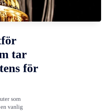
tför
om tar
tens för
nuter som
 en vanlig