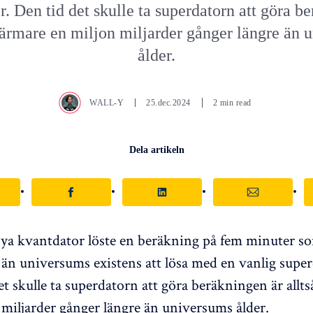
r. Den tid det skulle ta superdatorn att göra b
 närmare en miljon miljarder gånger längre än 
ålder.
WALL-Y
25.dec.2024
2 min read
Dela artikeln
ya kvantdator löste en beräkning på fem minuter so
d än universums existens att lösa med en vanlig super
et skulle ta superdatorn att göra beräkningen är allt
 miljarder gånger längre än universums ålder.