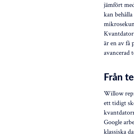
jämfört med
kan behålla 
mikrosekund
Kvantdatorn
är en av få 
avancerad t
Från te
Willow repr
ett tidigt 
kvantdatorn
Google arbe
klassiska d