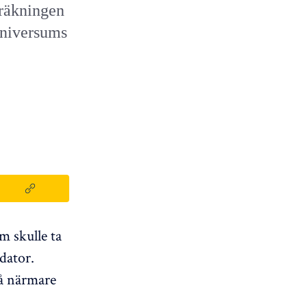
eräkningen
universums
m skulle ta
dator.
så närmare