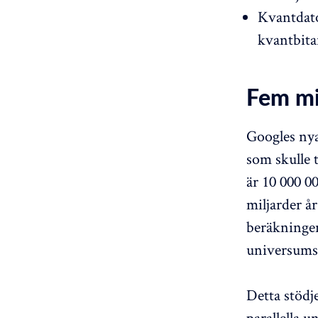
Kvantdator
kvantbita
Fem mi
Googles ny
som skulle t
är 10 000 0
miljarder å
beräkningen
universums 
Detta stödj
parallella 