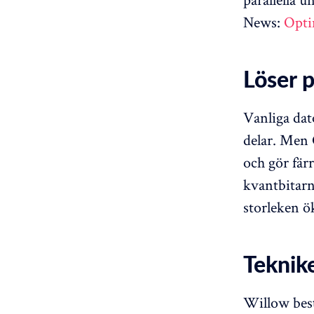
News:
Opti
Löser p
Vanliga dato
delar. Men 
och gör färr
kvantbitarna
storleken ök
Teknik
Willow best