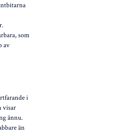
antbitarna
r.
arbara, som
p av
rtfarande i
 visar
ng ännu.
abbare än