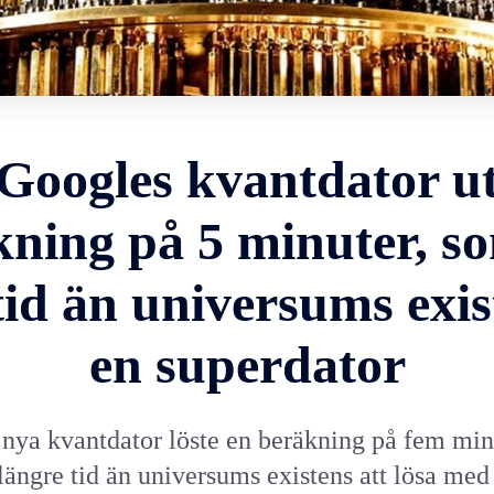
Googles kvantdator u
ning på 5 minuter, s
tid än universums exis
en superdator
nya kvantdator löste en beräkning på fem mi
 längre tid än universums existens att lösa med