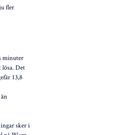
u fler
m minuter
 lösa. Det
efär 13,8
 än
ingar sker i
el på Warp