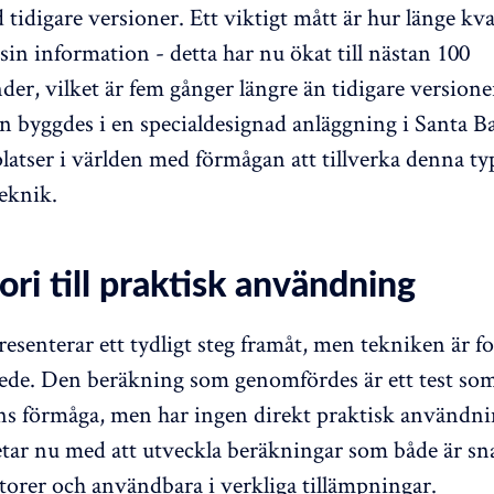
 tidigare versioner. Ett viktigt mått är hur länge kv
sin information - detta har nu ökat till nästan 100
er, vilket är fem gånger längre än tidigare versione
 byggdes i en specialdesignad anläggning i Santa B
platser i världen med förmågan att tillverka denna ty
eknik.
ori till praktisk användning
esenterar ett tydligt steg framåt, men tekniken är fo
skede. Den beräkning som genomfördes är ett test som
s förmåga, men har ingen direkt praktisk användni
tar nu med att utveckla beräkningar som både är sn
atorer och användbara i verkliga tillämpningar.