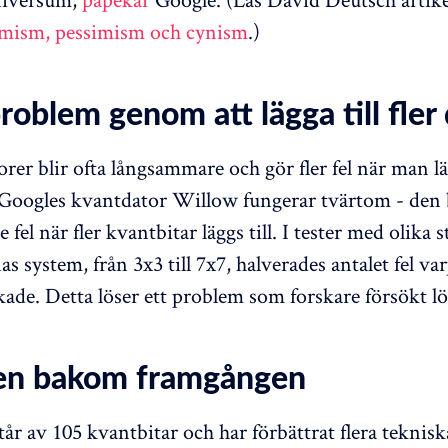
mism, pessimism och cynism
.)
roblem genom att lägga till fler 
rer blir ofta långsammare och gör fler fel när man lägg
Googles kvantdator Willow fungerar tvärtom - den b
e fel när fler kvantbitar läggs till. I tester med olika 
s system, från 3x3 till 7x7, halverades antalet fel va
ade. Detta löser ett problem som forskare försökt lös
en bakom framgången
år av 105 kvantbitar och har förbättrat flera teknisk