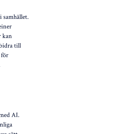
 samhället.
einer
r kan
idra till
 för
a
 med AI.
nliga
ya sätt.