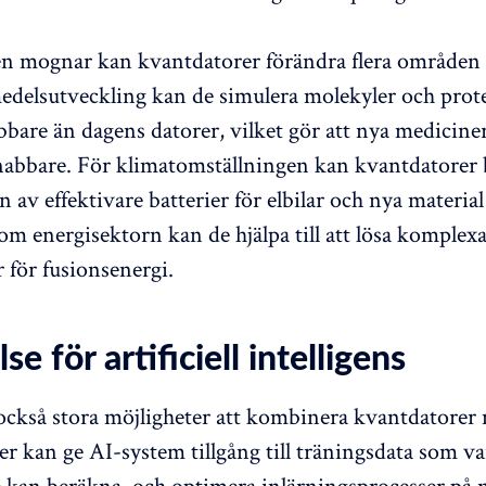
n mognar kan kvantdatorer förändra flera områden i
delsutveckling kan de simulera molekyler och prot
bare än dagens datorer, vilket gör att nya medicine
nabbare. För klimatomställningen kan kvantdatorer b
 av effektivare batterier för elbilar och nya material
nom energisektorn kan de hjälpa till att lösa komplex
 för fusionsenergi.
se för artificiell intelligens
också stora möjligheter att kombinera kvantdatorer
r kan ge AI-system tillgång till träningsdata som va
e kan beräkna, och optimera inlärningsprocesser på n