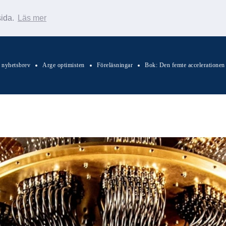
sida.
Läs mer
s nyhetsbrev
Arge optimisten
Föreläsningar
Bok: Den femte accelerationen
Sök Warp News