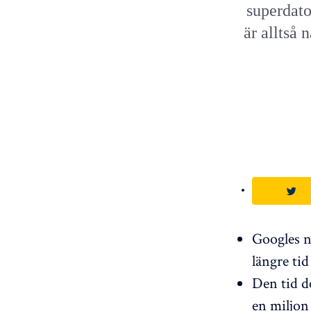
superdato
är alltså
Googles n
längre ti
Den tid d
en miljon