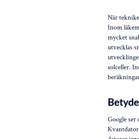
När teknike
Inom läkeme
mycket snab
utvecklas s
utvecklingen
solceller. I
beräkningar
Betydel
Google ser 
Kvantdatore
datorer int