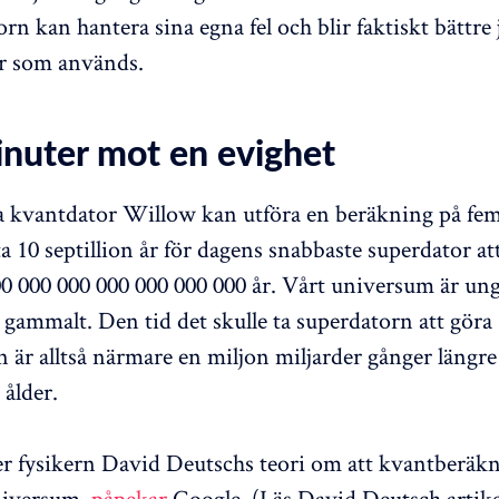
n kan hantera sina egna fel och blir faktiskt bättre j
r som används.
nuter mot en evighet
a kvantdator Willow kan utföra en beräkning på fe
a 10 septillion år för dagens snabbaste superdator att
00 000 000 000 000 000 000 år. Vårt universum är ung
r gammalt. Den tid det skulle ta superdatorn att göra
 är alltså närmare en miljon miljarder gånger längre
ålder.
er fysikern David Deutschs teori om att kvantberäkn
universum,
påpekar
Google. (Läs David Deutsch artik