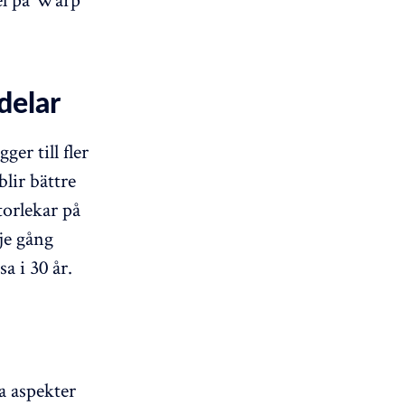
delar
er till fler
lir bättre
storlekar på
rje gång
a i 30 år.
a aspekter