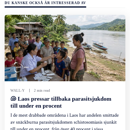
DU KANSKE OCKSÅ ÄR INTRESSERAD AV
WALL-Y
2 min read
🐚 Laos pressar tillbaka parasitsjukdom
till under en procent
I de mest drabbade områdena i Laos har andelen smittade
av snäckburna parasitsjukdomen schistosomiasis sjunkit
till under en procent, från över 40 procent i vissa