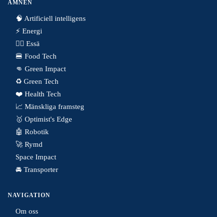
ÄMNEN
🧠 Artificiell intelligens
⚡️ Energi
✍🏼 Essä
🍔 Food Tech
👊 Green Impact
♻️ Green Tech
❤️ Health Tech
📈 Mänskliga framsteg
🥇 Optimist's Edge
🤖 Robotik
🚀 Rymd
Space Impact
🚘 Transporter
NAVIGATION
Om oss