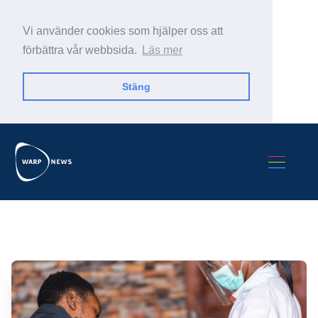
Vi använder cookies som hjälper oss att
förbättra vår webbsida.
Läs mer
Stäng
Sök Warp News