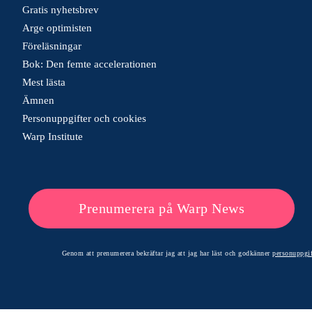
Gratis nyhetsbrev
Arge optimisten
Föreläsningar
Bok: Den femte accelerationen
Mest lästa
Ämnen
Personuppgifter och cookies
Warp Institute
Prenumerera på Warp News
Genom att prenumerera bekräftar jag att jag har läst och godkänner
personuppgif