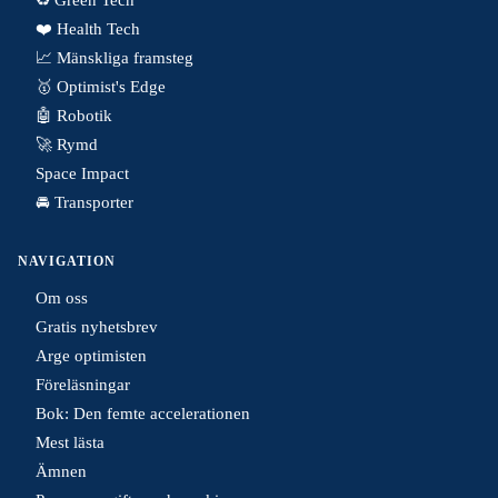
❤️ Health Tech
📈 Mänskliga framsteg
🥇 Optimist's Edge
🤖 Robotik
🚀 Rymd
Space Impact
🚘 Transporter
NAVIGATION
Om oss
Gratis nyhetsbrev
Arge optimisten
Föreläsningar
Bok: Den femte accelerationen
Mest lästa
Ämnen