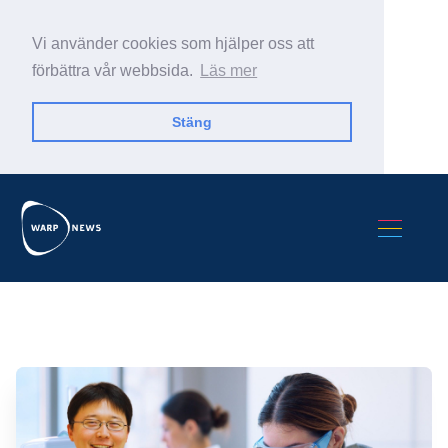
Vi använder cookies som hjälper oss att
förbättra vår webbsida.
Läs mer
Stäng
Sök Warp News