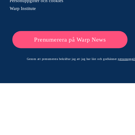
Personuppgifter och cookies
Warp Institute
Prenumerera på Warp News
Genom att prenumerera bekräftar jag att jag har läst och godkänner
personuppgif
© 2026 Warp News – Faktabaserade optimistiska nyheter
Optimists Edge Media AB - St. Persgatan 19, 60233 Norrköping