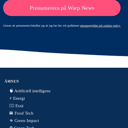
Prenumerera på Warp News
Genom att prenumerera bekräftar jag att jag har läst och godkänner
personuppgifter och cookies policy.
ÄMNEN
🧠 Artificiell intelligens
⚡️ Energi
✍🏼 Essä
🍔 Food Tech
👊 Green Impact
♻️ Green Tech