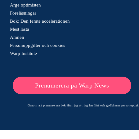
Arge optimisten
Föreläsningar
Bok: Den femte accelerationen
Mest lästa
Ämnen
Personuppgifter och cookies
Warp Institute
Prenumerera på Warp News
Genom att prenumerera bekräftar jag att jag har läst och godkänner
personuppgif