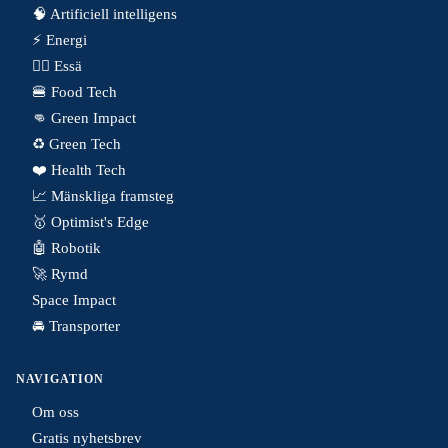
🧠 Artificiell intelligens
⚡️ Energi
✍🏼 Essä
🍔 Food Tech
👊 Green Impact
♻️ Green Tech
❤️ Health Tech
📈 Mänskliga framsteg
🥇 Optimist's Edge
🤖 Robotik
🚀 Rymd
Space Impact
🚘 Transporter
NAVIGATION
Om oss
Gratis nyhetsbrev