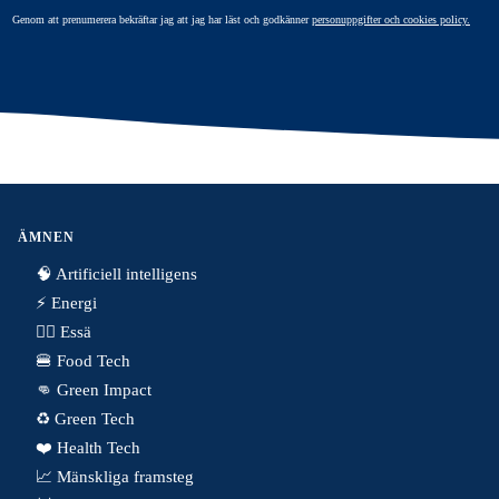
Genom att prenumerera bekräftar jag att jag har läst och godkänner
personuppgifter och cookies policy.
ÄMNEN
🧠 Artificiell intelligens
⚡️ Energi
✍🏼 Essä
🍔 Food Tech
👊 Green Impact
♻️ Green Tech
❤️ Health Tech
📈 Mänskliga framsteg