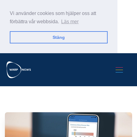
Vi använder cookies som hjälper oss att
förbättra vår webbsida.
Läs mer
Stäng
Sök Warp News