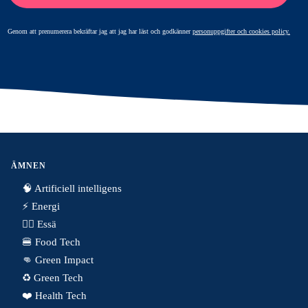
Genom att prenumerera bekräftar jag att jag har läst och godkänner
personuppgifter och cookies policy.
ÄMNEN
🧠 Artificiell intelligens
⚡️ Energi
✍🏼 Essä
🍔 Food Tech
👊 Green Impact
♻️ Green Tech
❤️ Health Tech