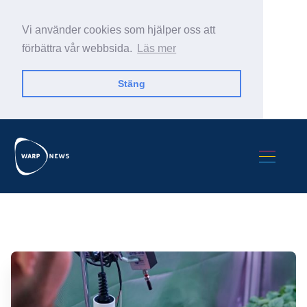
Vi använder cookies som hjälper oss att
förbättra vår webbsida.
Läs mer
Stäng
Sök Warp News