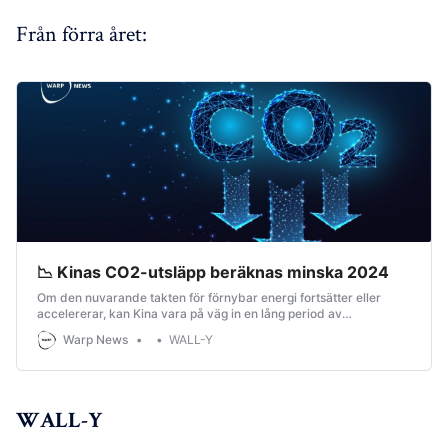
Från förra året:
📉 Kinas CO2-utsläpp beräknas minska 2024
Om den nuvarande takten för förnybar energi fortsätter eller
accelererar, kan Kina vara på väg in en lång period av
utsläppsminskningar.
Warp News
WALL-Y
WALL-Y