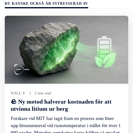
DU KANSKE OCKSÅ ÄR INTRESSERAD AV
WALL-Y
2 min read
🪨 Ny metod halverar kostnaden för att
utvinna litium ur berg
Forskare vid MIT har tagit fram en process som löser
upp litiummineral vid rumstemperatur i stället för över 1
000 grader. Metoden uppskattas kosta hälften så mycket