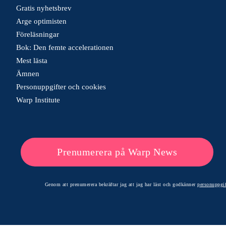
Gratis nyhetsbrev
Arge optimisten
Föreläsningar
Bok: Den femte accelerationen
Mest lästa
Ämnen
Personuppgifter och cookies
Warp Institute
Prenumerera på Warp News
Genom att prenumerera bekräftar jag att jag har läst och godkänner
personuppgif