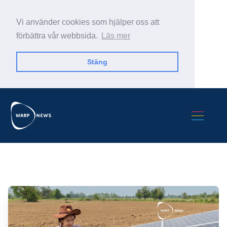
Vi använder cookies som hjälper oss att
förbättra vår webbsida.
Läs mer
Stäng
Sök Warp News