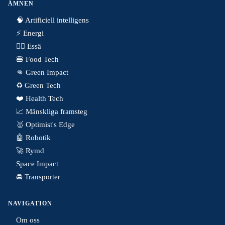
ÄMNEN
🧠 Artificiell intelligens
⚡️ Energi
✍🏼 Essä
🍔 Food Tech
👊 Green Impact
♻️ Green Tech
❤️ Health Tech
📈 Mänskliga framsteg
🥇 Optimist's Edge
🤖 Robotik
🚀 Rymd
Space Impact
🚘 Transporter
NAVIGATION
Om oss