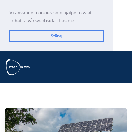
Vi använder cookies som hjälper oss att
förbättra vår webbsida.
Läs mer
Stäng
Sök Warp News