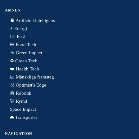
ÄMNEN
🧠 Artificiell intelligens
⚡️ Energi
✍🏼 Essä
🍔 Food Tech
👊 Green Impact
♻️ Green Tech
❤️ Health Tech
📈 Mänskliga framsteg
🥇 Optimist's Edge
🤖 Robotik
🚀 Rymd
Space Impact
🚘 Transporter
NAVIGATION