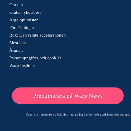
Om oss
Gratis nyhetsbrev
Arge optimisten
Föreläsningar
Bok: Den femte accelerationen
Mest lästa
Ämnen
Personuppgifter och cookies
Warp Institute
Prenumerera på Warp News
Genom att prenumerera bekräftar jag att jag har läst och godkänner
personuppgif