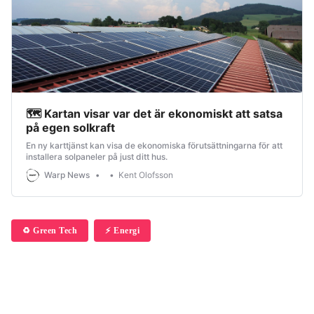
🗺 Kartan visar var det är ekonomiskt att satsa
på egen solkraft
En ny karttjänst kan visa de ekonomiska förutsättningarna för att
installera solpaneler på just ditt hus.
Warp News
Kent Olofsson
♻️ Green Tech
⚡️ Energi