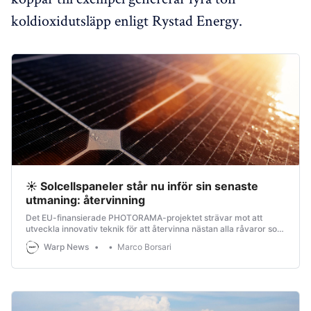
koldioxidutsläpp enligt Rystad Energy.
☀️ Solcellspaneler står nu inför sin senaste
utmaning: återvinning
Det EU-finansierade PHOTORAMA-projektet strävar mot att
utveckla innovativ teknik för att återvinna nästan alla råvaror som
kommer från solcellspaneler, att inte sprida förorenande metaller
Warp News
Marco Borsari
i miljön och få ut det mesta av alla värdefulla delar.