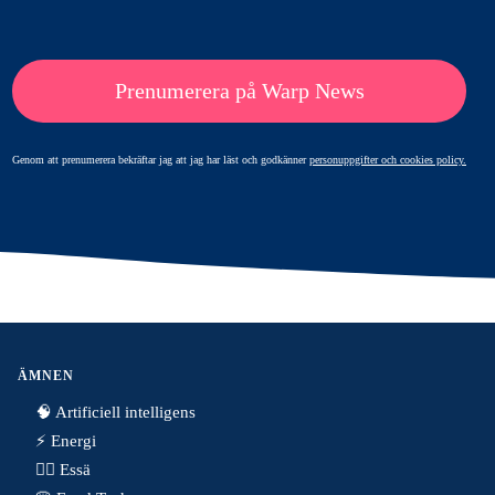
Prenumerera på Warp News
Genom att prenumerera bekräftar jag att jag har läst och godkänner
personuppgifter och cookies policy.
ÄMNEN
🧠 Artificiell intelligens
⚡️ Energi
✍🏼 Essä