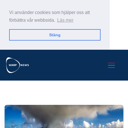
Vi använder cookies som hjälper oss att
förbättra vår webbsida.
Läs mer
Stäng
Sök Warp News