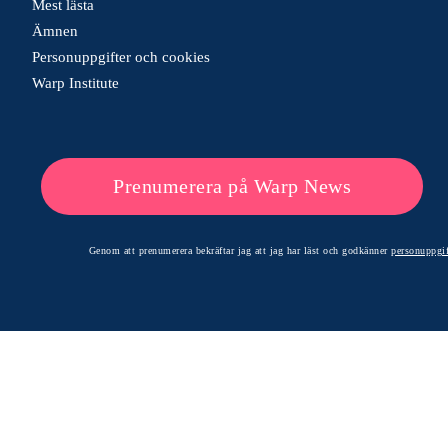
Mest lästa
Ämnen
Personuppgifter och cookies
Warp Institute
Prenumerera på Warp News
Genom att prenumerera bekräftar jag att jag har läst och godkänner
personuppgif
© 2026 Warp News – Faktabaserade optimistiska nyheter
Optimists Edge Media AB - St. Persgatan 19, 60233 Norrköping