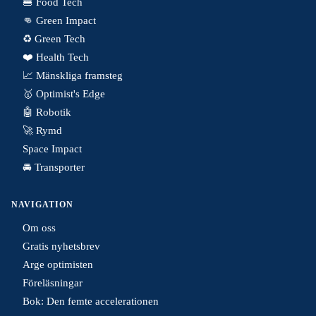
🍔 Food Tech
👊 Green Impact
♻️ Green Tech
❤️ Health Tech
📈 Mänskliga framsteg
🥇 Optimist's Edge
🤖 Robotik
🚀 Rymd
Space Impact
🚘 Transporter
NAVIGATION
Om oss
Gratis nyhetsbrev
Arge optimisten
Föreläsningar
Bok: Den femte accelerationen