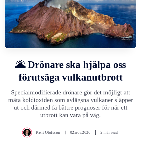
🌋 Drönare ska hjälpa oss
förutsäga vulkanutbrott
Specialmodifierade drönare gör det möjligt att
mäta koldioxiden som avlägsna vulkaner släpper
ut och därmed få bättre prognoser för när ett
utbrott kan vara på väg.
Kent Olofsson
02.nov.2020
2 min read