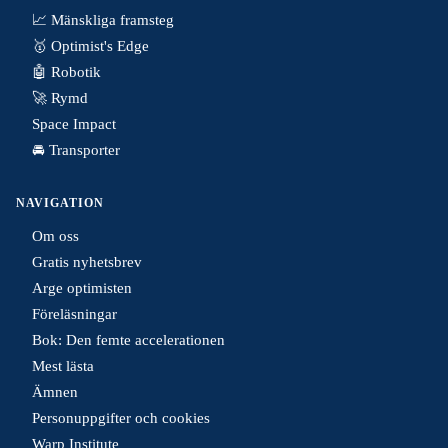
📈 Mänskliga framsteg
🥇 Optimist's Edge
🤖 Robotik
🚀 Rymd
Space Impact
🚘 Transporter
NAVIGATION
Om oss
Gratis nyhetsbrev
Arge optimisten
Föreläsningar
Bok: Den femte accelerationen
Mest lästa
Ämnen
Personuppgifter och cookies
Warp Institute