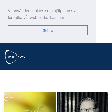
Vi använder cookies som hjälper oss att
förbättra vår webbsida.
Läs mer
Stäng
Sök Warp News