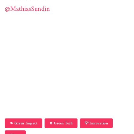
@MathiasSundin
👊 Green Impact
♻️ Green Tech
💡 Innovation