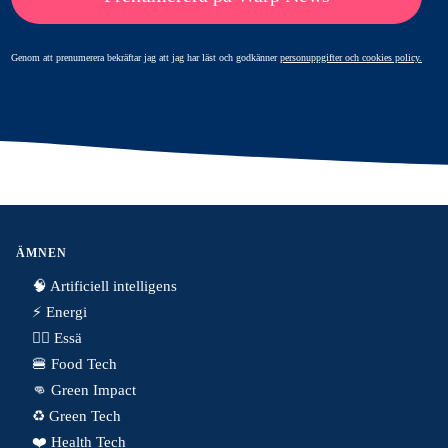
Genom att prenumerera bekräftar jag att jag har läst och godkänner
personuppgifter och cookies policy.
ÄMNEN
🧠 Artificiell intelligens
⚡️ Energi
✍🏼 Essä
🍔 Food Tech
👊 Green Impact
♻️ Green Tech
❤️ Health Tech