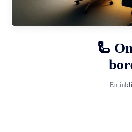
🦾 Om
bor
En inbl