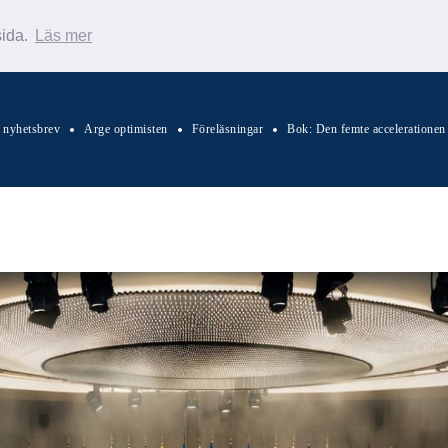
sida.
Läs mer
s nyhetsbrev
Arge optimisten
Föreläsningar
Bok: Den femte accelerationen
Sök Warp News