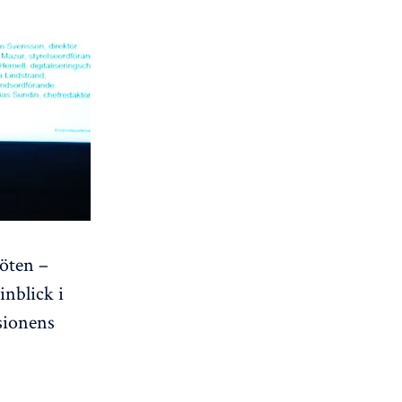
öten –
inblick i
sionens