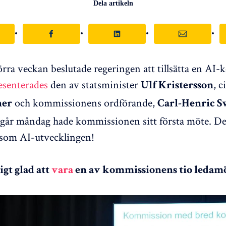
Dela artikeln
förra veckan beslutade regeringen att tillsätta en AI
esenterades
den av statsminister
, c
Ulf Kristersson
och kommissionens ordförande,
ner
Carl-Henric S
går måndag hade kommissionen sitt första möte. De
 som AI-utvecklingen!
igt glad att
vara
en av kommissionens tio ledamö