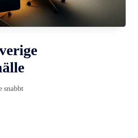
verige
älle
e snabbt