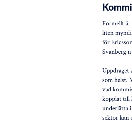
Kommis
Formellt är
liten myndi
för Ericsso
Svanberg nu
Uppdraget ä
som helst. 
vad kommiss
kopplat till
underlätta 
sektor kan 