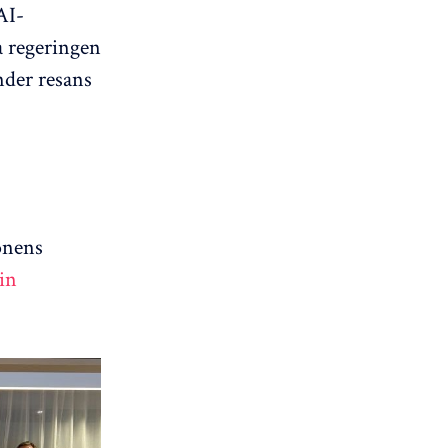
AI-
 regeringen
nder resans
onens
in