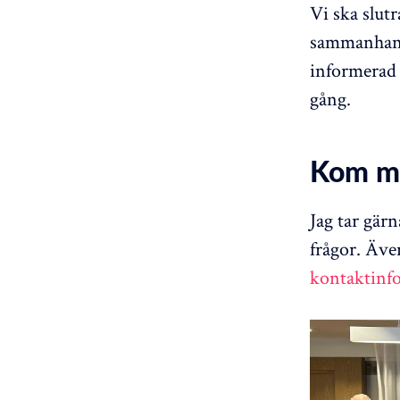
Vi ska slutr
sammanhang
informerad 
gång.
Kom me
Jag tar gär
frågor. Äve
kontaktinf