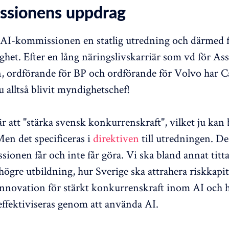
sionens uppdrag
 AI-kommissionen en statlig utredning och därmed f
ghet. Efter en lång näringslivskarriär som vd för As
n, ordförande för BP och ordförande för Volvo har C
 alltså blivit myndighetschef!
r att "stärka svensk konkurrenskraft", vilket ju kan
Men det specificeras i
direktiven
till utredningen. De
ionen får och inte får göra. Vi ska bland annat titt
 högre utbildning, hur Sverige ska attrahera riskkapi
innovation för stärkt konkurrenskraft inom AI och h
effektiviseras genom att använda AI.