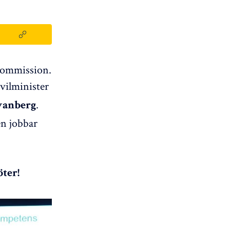
-kommission.
ivilminister
.
vanberg
n jobbar
ter!