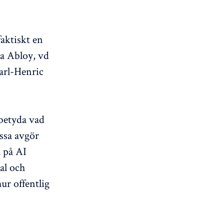
aktiskt en
sa Abloy, vd
arl-Henric
 betyda vad
ssa avgör
a på AI
tal och
ur offentlig