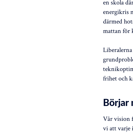
en skola dä
energikris 
därmed hot
mattan för 
Liberalerna 
grundproble
teknikoptim
frihet och k
Börjar
Vår vision 
vi att varje