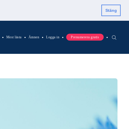
Stäng
Mest lästa
Ämnen
Logga in
Prenumerera gratis