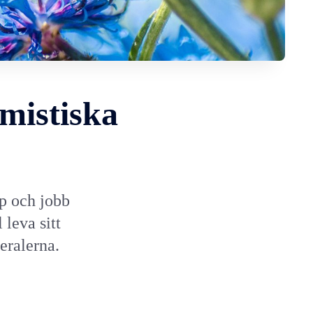
imistiska
p och jobb
 leva sitt
eralerna.