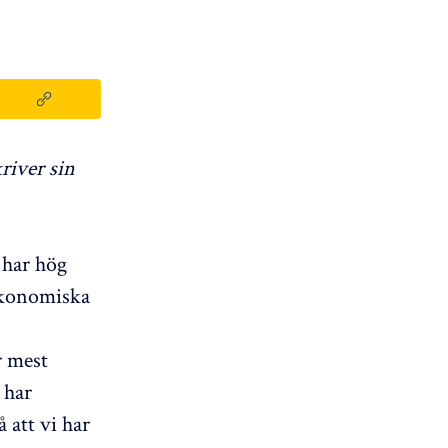
kriver sin
 har hög
ekonomiska
r mest
 har
 att vi har