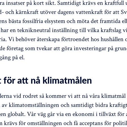
ra insatser på kort sikt. Samtidigt krävs en kraftful
d- och kärnkraft utöver dagens vattenkraft för att Sv
ens bästa fossilfria elsystem och möta det framtida e
har en teknikneutral inställning till vilka kraftslag v
lfria. Vi behöver återskapa förtroendet hos hushållen
a de företag som tvekar att göra investeringar på gru
lgång på el.
t för att nå klimatmålen
erna vid rodret så kommer vi att nå våra klimatmål 
 av klimatomställningen och samtidigt bidra kraftigt 
n globalt. Vår väg går via en ekonomi i tillväxt för 
m krävs för omställningen och få acceptans för politi