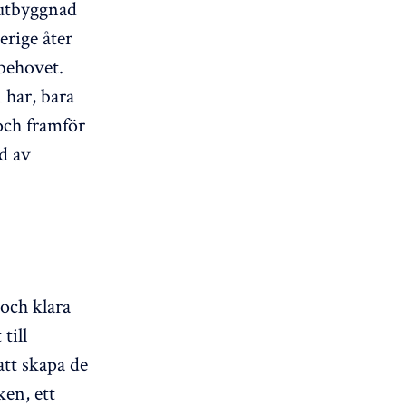
l utbyggnad
erige åter
lbehovet.
i har, bara
 och framför
nd av
och klara
till
att skapa de
ken, ett