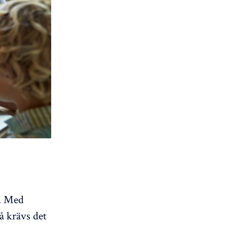
i. Med
å krävs det