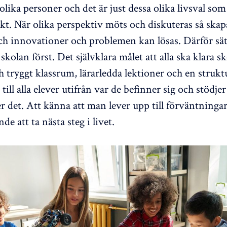
 olika personer och det är just dessa olika livsval so
rkt. När olika perspektiv möts och diskuteras så skap
ch innovationer och problemen kan lösas. Därför sät
skolan först. Det självklara målet att alla ska klara s
ch tryggt klassrum, lärarledda lektioner och en struk
ill alla elever utifrån var de befinner sig och stödjer
 det. Att känna att man lever upp till förväntninga
nde att ta nästa steg i livet.