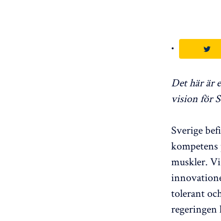
Det här är e
vision för S
Sverige bef
kompetens 
muskler. Vi
innovationer
tolerant oc
regeringen 