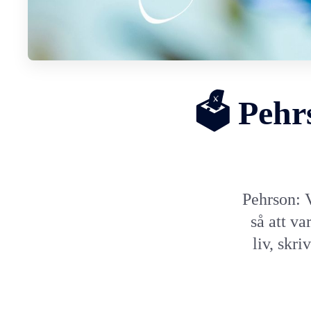
🗳️ Pehr
Pehrson: 
så att va
liv, skr