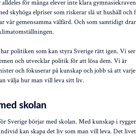
r alldeles för många elever inte klara gymnasiekrave
med skyhöga elpriser som riskerar slå ut hushåll och 
ar vår gemensamma välfärd. Och som samtidigt dra
klimatomställningen.
har politiken som kan styra Sverige rätt igen. Vi ser
men och utvecklar politik för att lösa dem. Vi är
ister och fokuserar på kunskap och jobb så att varje
an välja hur man vill leva sitt liv.
 med skolan
för Sverige börjar med skolan. Med kunskap i rygge
 individ kan skapa det liv som man vill leva. Det livet