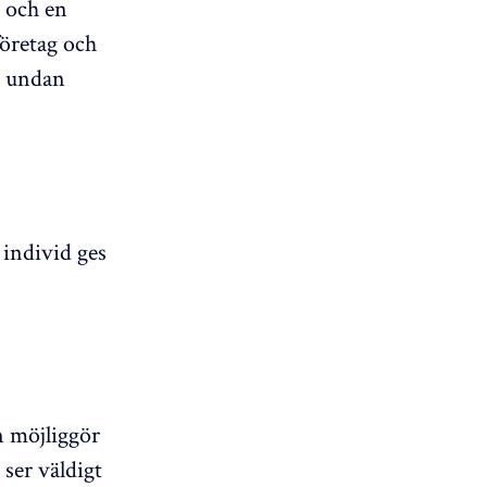
n och en
företag och
r undan
 individ ges
n möjliggör
 ser väldigt