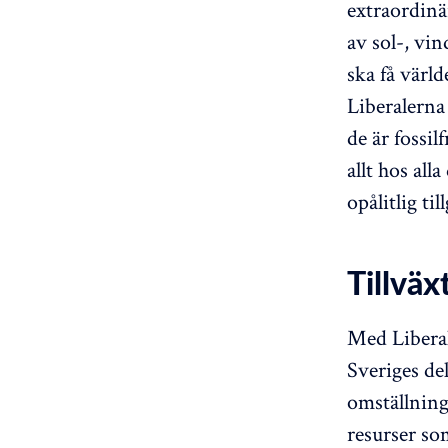
extraordinä
av sol-, vin
ska få värld
Liberalerna 
de är fossi
allt hos all
opålitlig til
Tillväx
Med Liberal
Sveriges del
omställninge
resurser so