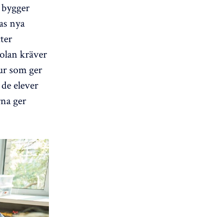
m bygger
as nya
ter
kolan kräver
tur som ger
 de elever
rna ger