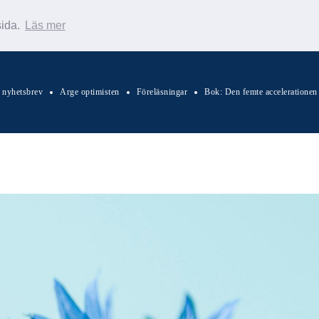
sida.
Läs mer
s nyhetsbrev
Arge optimisten
Föreläsningar
Bok: Den femte accelerationen
Sök Warp News