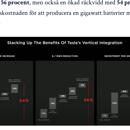
d
, men också en ökad räckvidd med
56 procent
54 p
skostnaden för att producera en gigawatt batterier
.