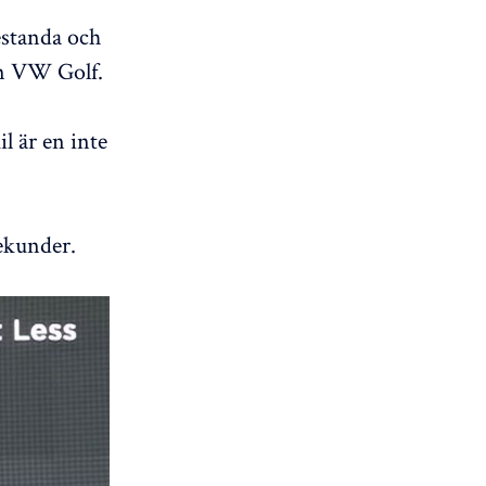
estanda och
en VW Golf.
l är en inte
ekunder.