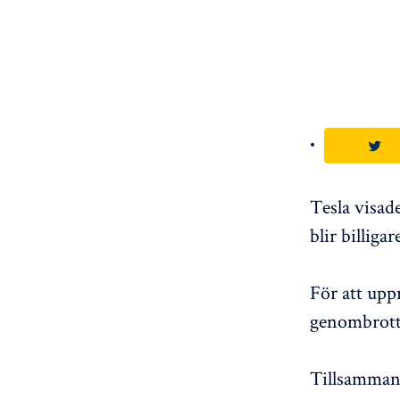
Tesla visad
blir billiga
För att uppn
genombrott 
Tillsammans