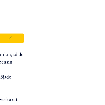
ordon, så de
 bensin.
löjade
verka ett