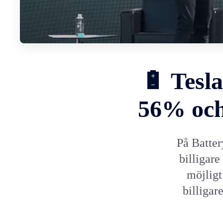
🔋 Tesl
56% och 
På Batter
billigare
möjligt
billigar