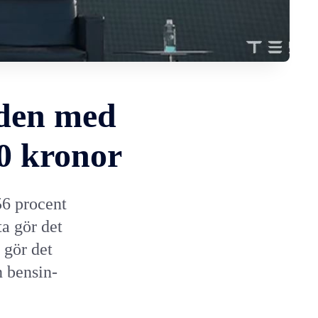
aden med
00 kronor
56 procent
ta gör det
 gör det
n bensin-