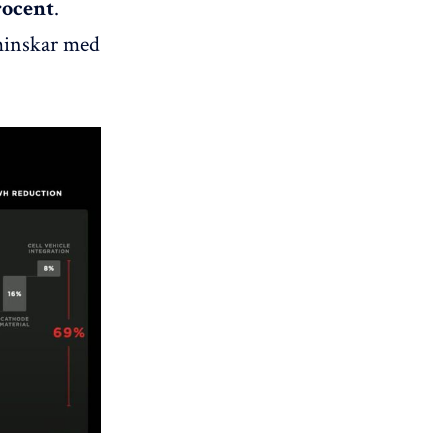
.
rocent
 minskar med