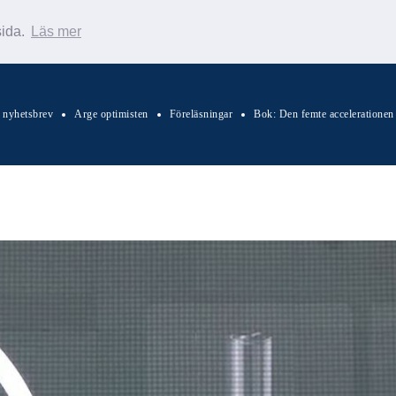
sida.
Läs mer
s nyhetsbrev
Arge optimisten
Föreläsningar
Bok: Den femte accelerationen
Sök Warp News