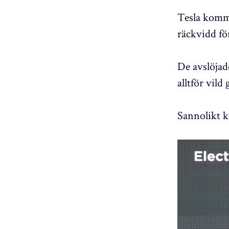
Tesla komme
räckvidd fö
De avslöjad
alltför vild
Sannolikt k