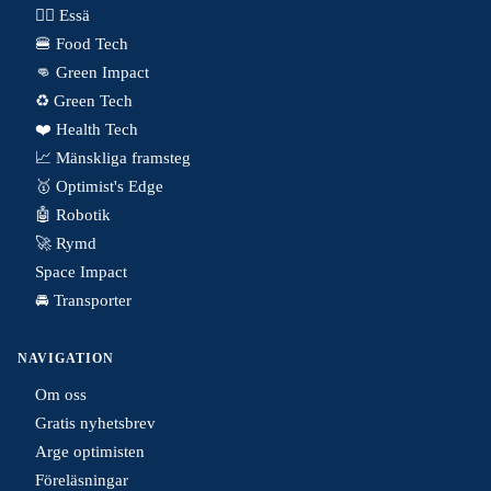
✍🏼 Essä
🍔 Food Tech
👊 Green Impact
♻️ Green Tech
❤️ Health Tech
📈 Mänskliga framsteg
🥇 Optimist's Edge
🤖 Robotik
🚀 Rymd
Space Impact
🚘 Transporter
NAVIGATION
Om oss
Gratis nyhetsbrev
Arge optimisten
Föreläsningar