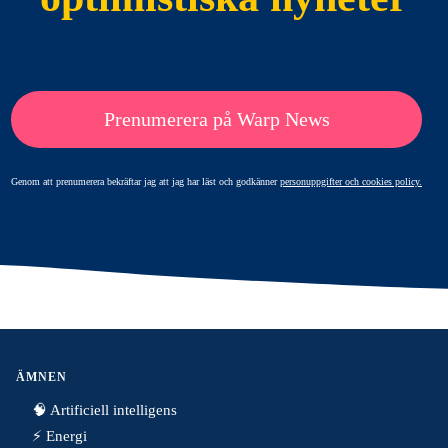
Prenumerera på Warp News
Genom att prenumerera bekräftar jag att jag har läst och godkänner
personuppgifter och cookies policy.
ÄMNEN
🧠 Artificiell intelligens
⚡️ Energi