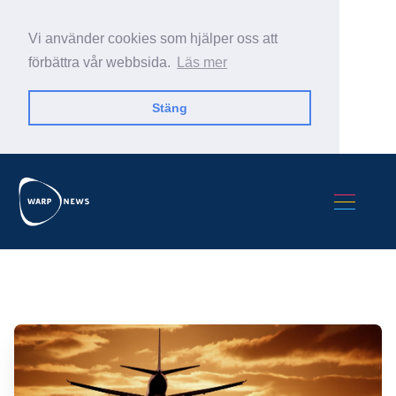
Vi använder cookies som hjälper oss att
förbättra vår webbsida.
Läs mer
Stäng
Sök Warp News