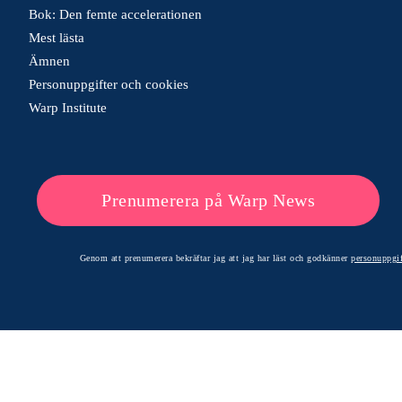
Bok: Den femte accelerationen
Mest lästa
Ämnen
Personuppgifter och cookies
Warp Institute
Prenumerera på Warp News
Genom att prenumerera bekräftar jag att jag har läst och godkänner
personuppgif
© 2026 Warp News – Faktabaserade optimistiska nyheter