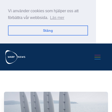
Vi använder cookies som hjälper oss att
förbättra vår webbsida.
Läs mer
Stäng
Sök Warp News