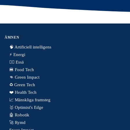
ÄMNEN
🧠 Artificiell intelligens
⚡️ Energi
✍🏼 Essä
🍔 Food Tech
👊 Green Impact
♻️ Green Tech
❤️ Health Tech
📈 Mänskliga framsteg
🥇 Optimist's Edge
🤖 Robotik
🚀 Rymd
Space Impact