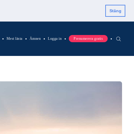
Stäng
Mest lästa
Ämnen
Logga in
Prenumerera gratis