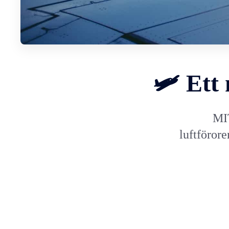
🛩 Ett 
MIT
luftförore