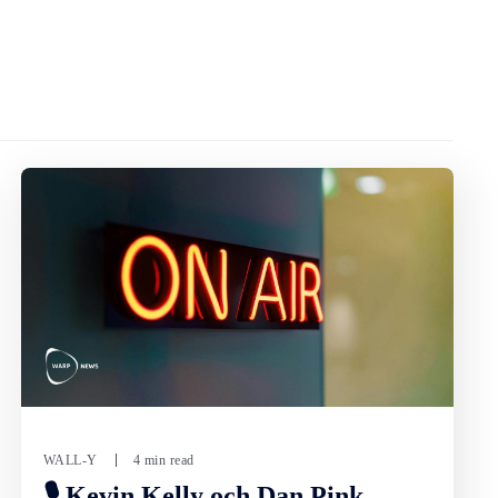
WALL-Y
4 min read
🎙️ Kevin Kelly och Dan Pink