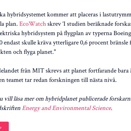
ska hybridsystemet kommer att placeras i lastutrymm
la plan.
EcoWatch
skrev ‘I studien beräknade forska
lektriska hybridsystem på flygplan av typerna Boeing 
endast skulle kräva ytterligare 0,6 procent bränsle f
kten och flyga planet."
elandet från MIT skrevs att planet fortfarande bara ä
n teamet tar redan forskningen till nästa nivå.
du vill läsa mer om hybridplanet publicerade forskarn
idskriften
Energy and Environmental Science
.
r