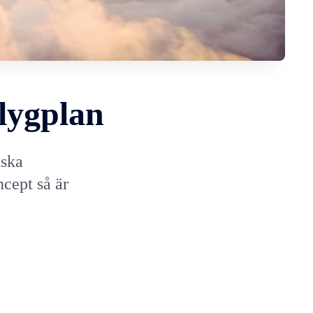
flygplan
nska
ncept så är