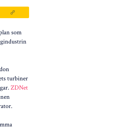
dplan som
ygindustrin
rdon
ets turbiner
ngar.
ZDNet
onen
ator.
samma