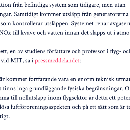
tion från befintliga system som tidigare, men utan
ingar. Samtidigt kommer utsläpp från generatorerna 
m som kontrollerar utsläppen. Systemet renar avgaser
Ox till kväve och vatten innan det släpps ut i atmo
tt, en av studiens författare och professor i flyg- oc
 vid MIT, sa i
pressmeddelandet
:
är kommer fortfarande vara en enorm teknisk utma
 finns inga grundläggande fysiska begränsningar.
mma till nollutsläpp inom flygsektor är detta ett poten
t lösa luftföroreningsaspekten och på ett sätt som är 
tigt.