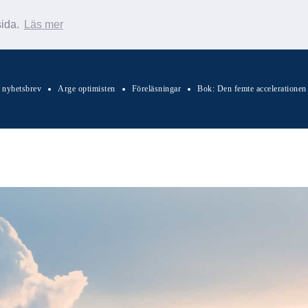
sida.
Läs mer
s nyhetsbrev
Arge optimisten
Föreläsningar
Bok: Den femte accelerationen
Sök Warp News