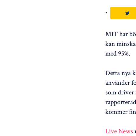
MIT har bör
kan minska 
med 95%.
Detta nya k
använder fö
som driver 
rapporterad
kommer finn
Live News
r