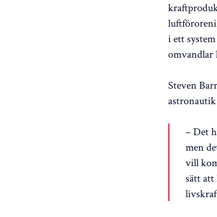
kraftproduk
luftföroren
i ett syste
omvandlar N
Steven Barre
astronautik
– Det h
men det
vill ko
sätt at
livskraf