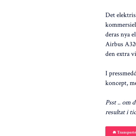
Det elektri
kommersiel
deras nya e
Airbus A320 
den extra vi
I pressmedd
koncept, me
Psst .. om 
resultat i t
🚘 Transporte