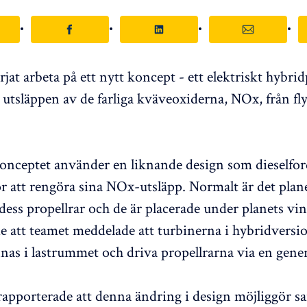
jat arbeta på ett nytt koncept - ett elektriskt hybri
utsläppen av de farliga kväveoxiderna, NOx, från fl
onceptet använder en liknande design som dieselfo
r att rengöra sina NOx-utsläpp. Normalt är det plan
dess propellrar och de är placerade under planets vi
e att teamet meddelade att turbinerna i hybridversi
as i lastrummet och driva propellrarna via en gener
apporterade att denna ändring i design möjliggör 