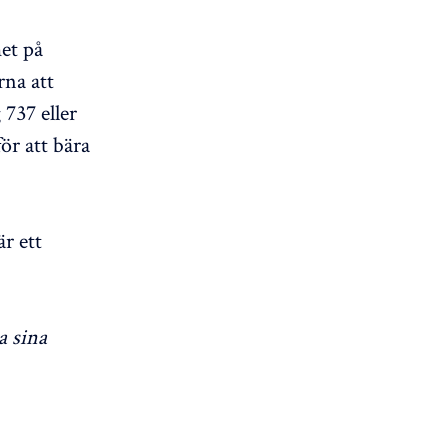
et på
rna att
737 eller
ör att bära
r ett
a sina