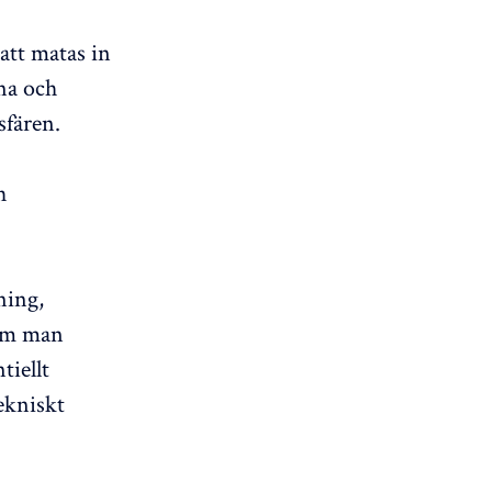
att matas in
na och
sfären.
h
ning,
 Om man
tiellt
tekniskt