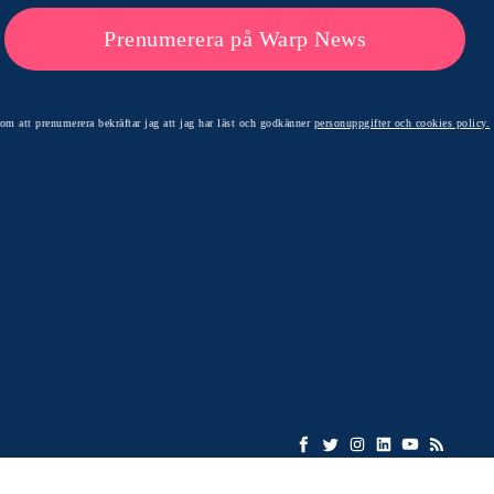
Prenumerera på Warp News
om att prenumerera bekräftar jag att jag har läst och godkänner
personuppgifter och cookies policy.