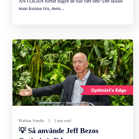
ÄNTLIGEN hittat något de har rätt om? Det skulle
man kunna tro, men...
Mathias Sundin
3 min read
💡 Så använde Jeff Bezos