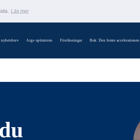
sida.
Läs mer
s nyhetsbrev
Arge optimisten
Föreläsningar
Bok: Den femte accelerationen
Sök Warp News
 du