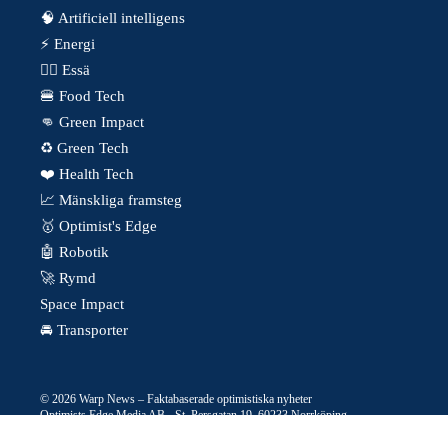
🧠 Artificiell intelligens
⚡️ Energi
✍🏼 Essä
🍔 Food Tech
👊 Green Impact
♻️ Green Tech
❤️ Health Tech
📈 Mänskliga framsteg
🥇 Optimist's Edge
🤖 Robotik
🚀 Rymd
Space Impact
🚘 Transporter
© 2026 Warp News – Faktabaserade optimistiska nyheter
Optimists Edge Media AB - St. Persgatan 19, 60233 Norrköping