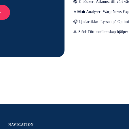
📚 E-böcker: Åtkomst till vårt vä
r
👩🏿‍💼 Analyser: Warp News Exper
🎧 Ljudartiklar: Lyssna på Optimi
🙏 Stöd: Ditt medlemskap hjälper o
NAVIGATION