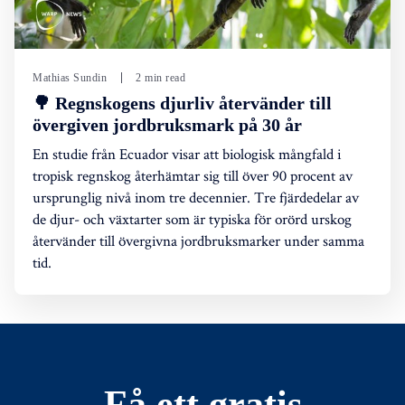
Mathias Sundin
2 min read
🌳 Regnskogens djurliv återvänder till
övergiven jordbruksmark på 30 år
En studie från Ecuador visar att biologisk mångfald i
tropisk regnskog återhämtar sig till över 90 procent av
ursprunglig nivå inom tre decennier. Tre fjärdedelar av
de djur- och växtarter som är typiska för orörd urskog
återvänder till övergivna jordbruksmarker under samma
tid.
Få ett gratis