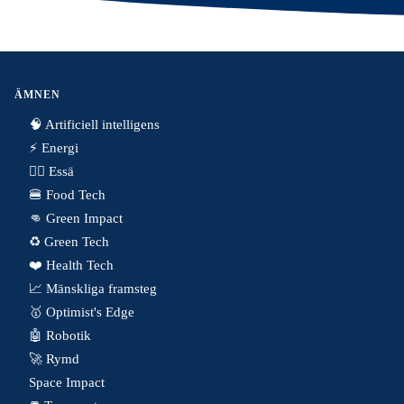
ÄMNEN
🧠 Artificiell intelligens
⚡️ Energi
✍🏼 Essä
🍔 Food Tech
👊 Green Impact
♻️ Green Tech
❤️ Health Tech
📈 Mänskliga framsteg
🥇 Optimist's Edge
🤖 Robotik
🚀 Rymd
Space Impact