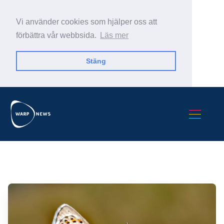
Vi använder cookies som hjälper oss att
förbättra vår webbsida.
Läs mer
Stäng
Sök Warp News