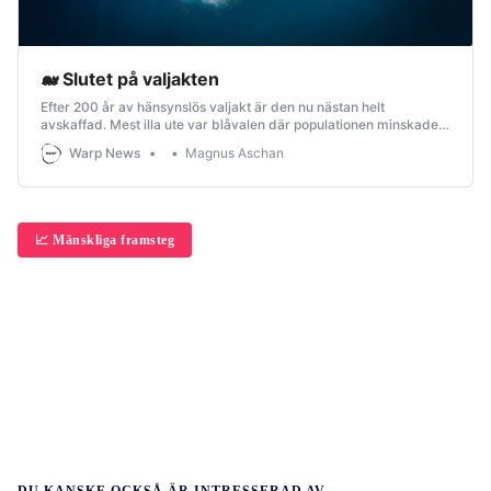
🐋 Slutet på valjakten
Efter 200 år av hänsynslös valjakt är den nu nästan helt
avskaffad. Mest illa ute var blåvalen där populationen minskade
med 98,5 procent på grund av jakt. Nu ser vi hur den återhämtar
Warp News
Magnus Aschan
sig igen och det finns fler exempel på en positiv utveckling.
📈 Mänskliga framsteg