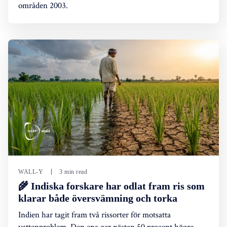
områden 2003.
WALL-Y
3 min read
🌾 Indiska forskare har odlat fram ris som
klarar både översvämning och torka
Indien har tagit fram två rissorter för motsatta
vattenproblem. Den ena ger nästan 50 procent högre