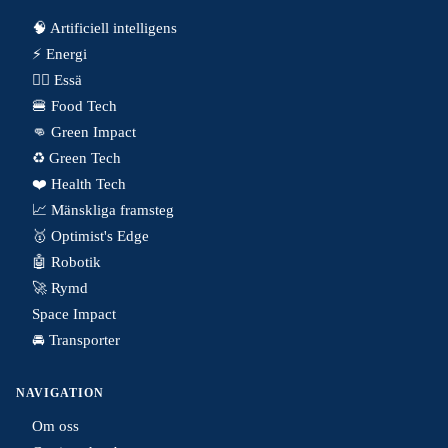
🧠 Artificiell intelligens
⚡️ Energi
✍🏼 Essä
🍔 Food Tech
👊 Green Impact
♻️ Green Tech
❤️ Health Tech
📈 Mänskliga framsteg
🥇 Optimist's Edge
🤖 Robotik
🚀 Rymd
Space Impact
🚘 Transporter
NAVIGATION
Om oss