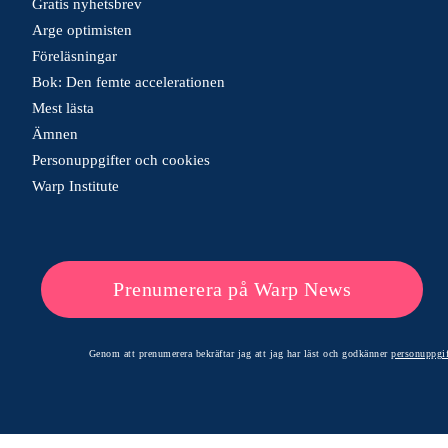
Gratis nyhetsbrev
Arge optimisten
Föreläsningar
Bok: Den femte accelerationen
Mest lästa
Ämnen
Personuppgifter och cookies
Warp Institute
Prenumerera på Warp News
Genom att prenumerera bekräftar jag att jag har läst och godkänner
personuppgif