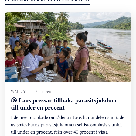
DU KANSKE OCKSÅ ÄR INTRESSERAD AV
WALL-Y
2 min read
🐚 Laos pressar tillbaka parasitsjukdom
till under en procent
I de mest drabbade områdena i Laos har andelen smittade
av snäckburna parasitsjukdomen schistosomiasis sjunkit
till under en procent, från över 40 procent i vissa