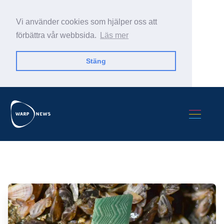
Vi använder cookies som hjälper oss att
förbättra vår webbsida.
Läs mer
Stäng
Sök Warp News