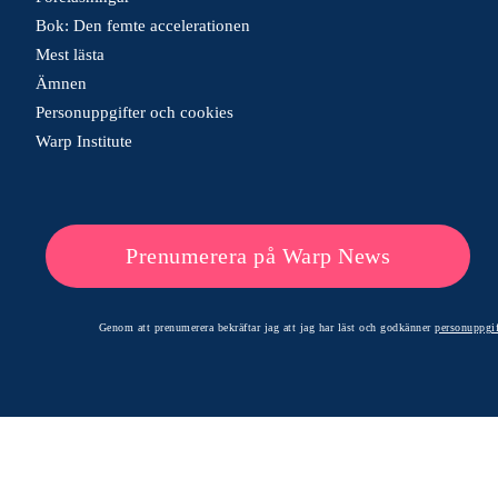
Bok: Den femte accelerationen
Mest lästa
Ämnen
Personuppgifter och cookies
Warp Institute
Prenumerera på Warp News
Genom att prenumerera bekräftar jag att jag har läst och godkänner
personuppgif
© 2026 Warp News – Faktabaserade optimistiska nyheter