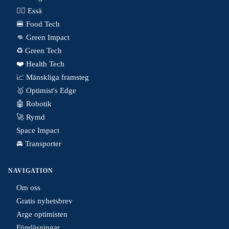
✍🏼 Essä
🍔 Food Tech
👊 Green Impact
♻️ Green Tech
❤️ Health Tech
📈 Mänskliga framsteg
🥇 Optimist's Edge
🤖 Robotik
🚀 Rymd
Space Impact
🚘 Transporter
NAVIGATION
Om oss
Gratis nyhetsbrev
Arge optimisten
Föreläsningar