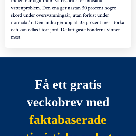
Indien har tagit fram två rissorter för motsatta
vattenproblem. Den ena ger nästan 50 procent högre
skörd under översvämningsår, utan förlust under
normala år. Den andra ger upp till 35 procent mer i torka
och kan odlas i torr jord. De fattigaste bönderna vinner
mest.
Få ett gratis
veckobrev med
faktabaserade