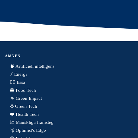
ÄMNEN
🧠 Artificiell intelligens
⚡️ Energi
✍🏼 Essä
🍔 Food Tech
👊 Green Impact
♻️ Green Tech
❤️ Health Tech
📈 Mänskliga framsteg
🥇 Optimist's Edge