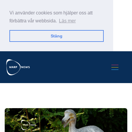
Vi använder cookies som hjälper oss att
förbättra vår webbsida.
Läs mer
Stäng
Sök Warp News