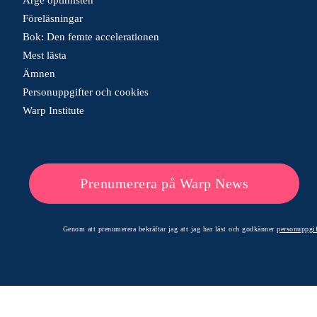
Föreläsningar
Bok: Den femte accelerationen
Mest lästa
Ämnen
Personuppgifter och cookies
Warp Institute
Prenumerera på Warp News
Genom att prenumerera bekräftar jag att jag har läst och godkänner
personuppgif