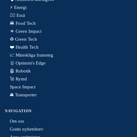
⚡️ Energi
✍🏼 Essä
🍔 Food Tech
👊 Green Impact
♻️ Green Tech
❤️ Health Tech
📈 Mänskliga framsteg
🥇 Optimist's Edge
🤖 Robotik
🚀 Rymd
Space Impact
🚘 Transporter
NAVIGATION
Om oss
Gratis nyhetsbrev
Arge optimisten