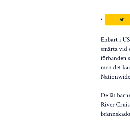
Enbart i US
smärta vid 
förbanden s
men det kan
Nationwide 
De lät bar
River Cruise
brännskado