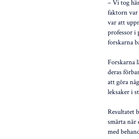
– Vi tog hän
faktorn var
var att upp
professor i
forskarna b
Forskarna l
deras förba
att göra någ
leksaker i st
Resultatet 
smärta när 
med behandl