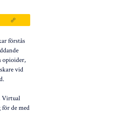
ar förstås
kyddande
a opioider,
skare vid
d.
 Virtual
g för de med