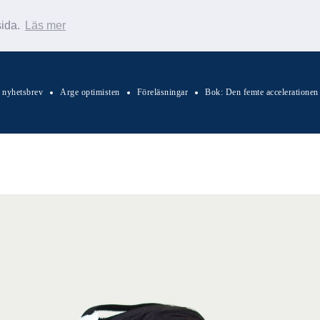
sida.
Läs mer
s nyhetsbrev
Arge optimisten
Föreläsningar
Bok: Den femte accelerationen
Sök Warp News