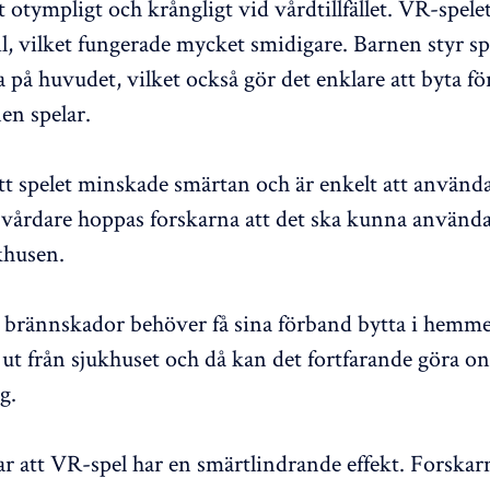
t otympligt och krångligt vid vårdtillfället. VR-spele
l, vilket fungerade mycket smidigare. Barnen styr s
ra på huvudet, vilket också gör det enklare att byta 
en spelar.
tt spelet minskade smärtan och är enkelt att använda
 vårdare hoppas forskarna att det ska kunna använd
khusen.
brännskador behöver få sina förband bytta i hemmet
 ut från sjukhuset och då kan det fortfarande göra on
g.
ar att VR-spel har en smärtlindrande effekt. Forskar