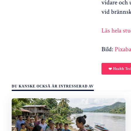
vidare och 
vid brännsk
Läs hela stu
Bild:
Pixab
❤️ Health Tec
DU KANSKE OCKSÅ ÄR INTRESSERAD AV