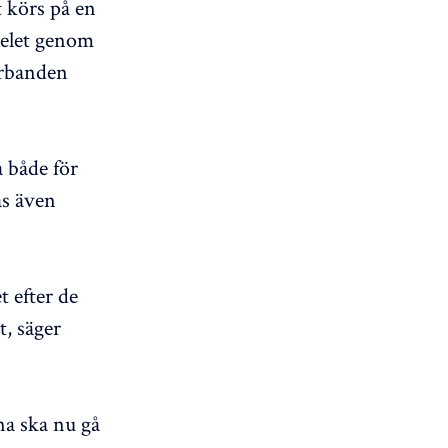
t körs på en
pelet genom
förbanden
 både för
as även
 efter de
t, säger
na ska nu gå