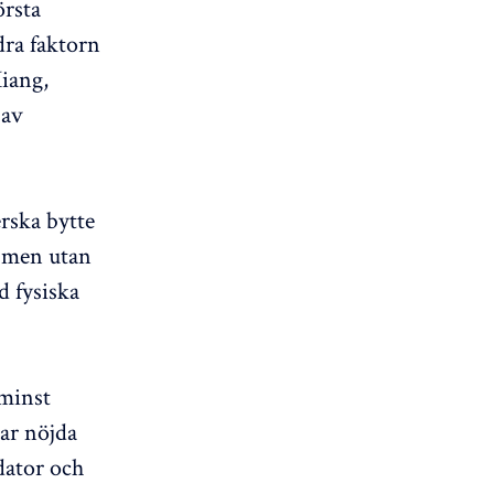
örsta
dra faktorn
Xiang,
 av
rska bytte
, men utan
d fysiska
 minst
var nöjda
dator och