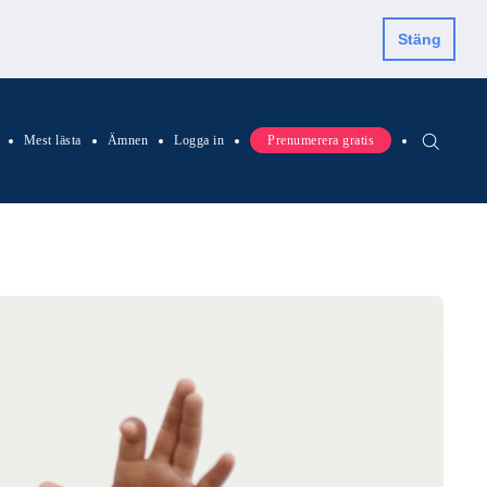
Stäng
Mest lästa
Ämnen
Logga in
Prenumerera gratis