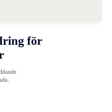
ring för
r
yddande
ada.