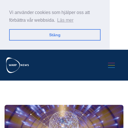
Vi använder cookies som hjälper oss att
förbättra vår webbsida.
Läs mer
Stäng
Sök Warp News