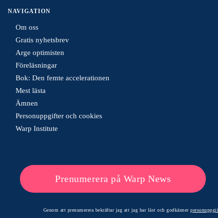
NAVIGATION
Om oss
Gratis nyhetsbrev
Arge optimisten
Föreläsningar
Bok: Den femte accelerationen
Mest lästa
Ämnen
Personuppgifter och cookies
Warp Institute
Prenumerera på Warp News
Genom att prenumerera bekräftar jag att jag har läst och godkänner
personuppgif