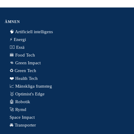
ÄMNEN
🧠 Artificiell intelligens
⚡️ Energi
✍🏼 Essä
🍔 Food Tech
👊 Green Impact
♻️ Green Tech
❤️ Health Tech
📈 Mänskliga framsteg
🥇 Optimist's Edge
🤖 Robotik
🚀 Rymd
Space Impact
🚘 Transporter