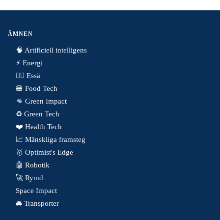
ÄMNEN
🧠 Artificiell intelligens
⚡️ Energi
✍🏼 Essä
🍔 Food Tech
👊 Green Impact
♻️ Green Tech
❤️ Health Tech
📈 Mänskliga framsteg
🥇 Optimist's Edge
🤖 Robotik
🚀 Rymd
Space Impact
🚘 Transporter