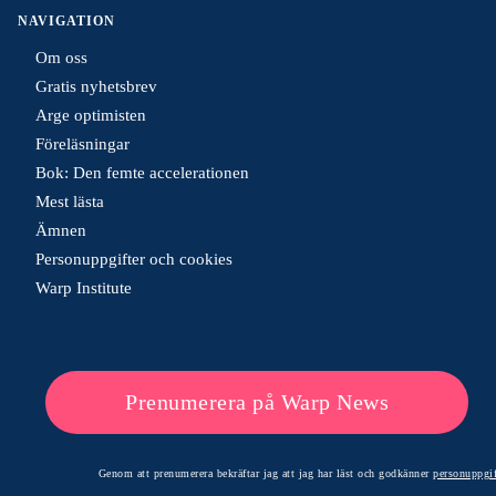
NAVIGATION
Om oss
Gratis nyhetsbrev
Arge optimisten
Föreläsningar
Bok: Den femte accelerationen
Mest lästa
Ämnen
Personuppgifter och cookies
Warp Institute
Prenumerera på Warp News
Genom att prenumerera bekräftar jag att jag har läst och godkänner
personuppgif