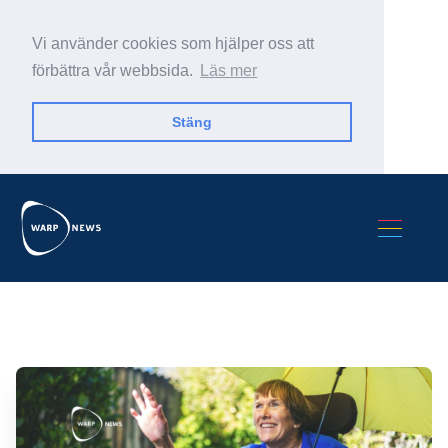
Vi använder cookies som hjälper oss att
förbättra vår webbsida.
Läs mer
Stäng
Sök Warp News