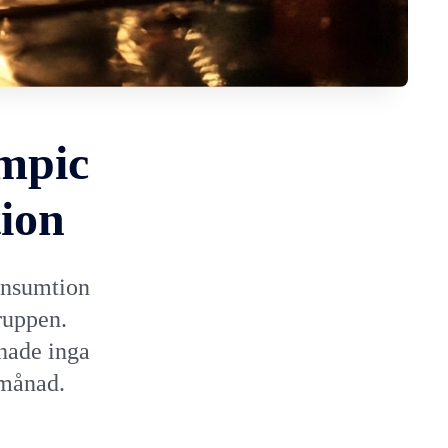
empic
ion
onsumtion
ruppen.
hade inga
 månad.