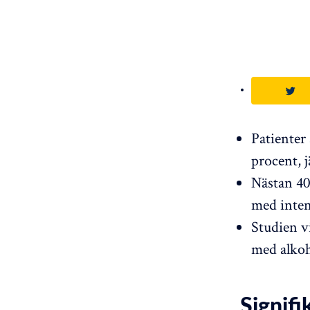
Patienter
procent, 
Nästan 40
med inten
Studien v
med alko
Signifi