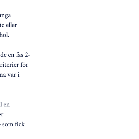
ånga
c eller
hol.
de en fas 2-
iterier för
a var i
l en
er
e som fick