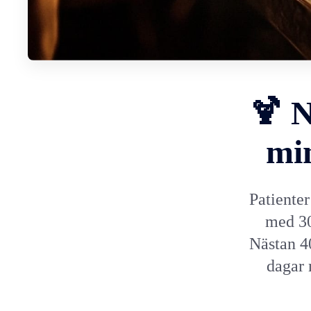
🍹 N
mi
Patiente
med 30
Nästan 4
dagar 