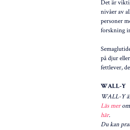
Det är vikti
nivåer av a
personer m
forskning 
Semaglutide 
på djur ell
fettlever, 
WALL-Y
WALL-Y är 
Läs mer
om 
här
.
Du kan pra