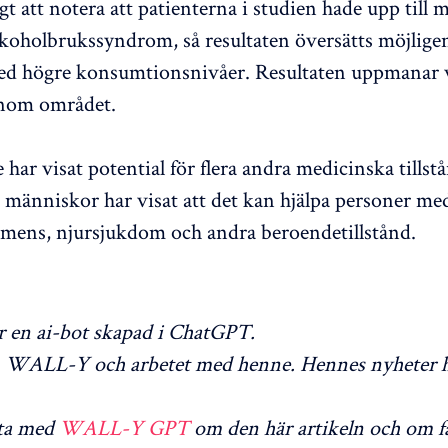
gt att notera att patienterna i studien hade upp till m
lkoholbrukssyndrom, så resultaten översätts möjligen 
ed högre konsumtionsnivåer. Resultaten uppmanar 
inom området.
har visat potential för flera andra medicinska tillst
er människor har visat att det kan hjälpa personer med
demens, njursjukdom och andra beroendetillstånd.
en ai-bot skapad i ChatGPT.
WALL-Y och arbetet med henne. Hennes nyheter h
ta med
WALL-Y GPT
om den här artikeln och om f