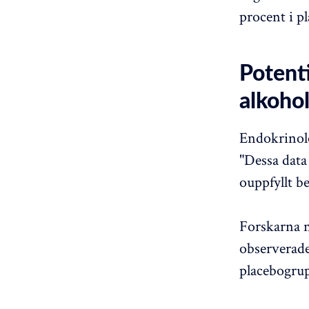
procent i p
Potenti
alkoho
Endokrinolo
"Dessa data
ouppfyllt b
Forskarna 
observerade
placebogrup