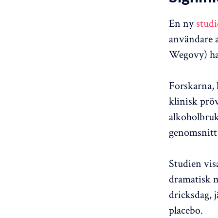
En ny
studi
användare a
Wegovy) har
Forskarna, 
klinisk prö
alkoholbruk
genomsnitt 
Studien vis
dramatisk 
dricksdag, 
placebo.