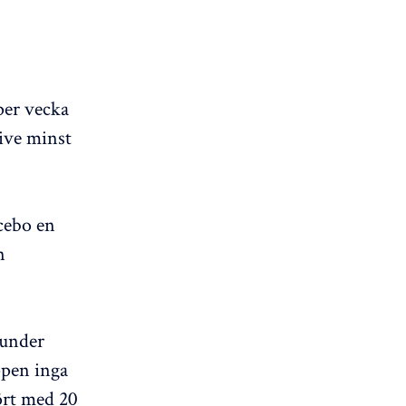
per vecka
ive minst
cebo en
n
 under
ppen inga
ört med 20