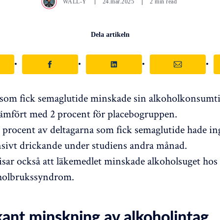
WALL-Y
24.mar.2025
2 min read
Dela artikeln
 som fick semaglutide minskade sin alkoholkonsumt
jämfört med 2 procent för placebogruppen.
 procent av deltagarna som fick semaglutide hade in
sivt drickande under studiens andra månad.
isar också att läkemedlet minskade alkoholsuget hos 
holbrukssyndrom.
kant minskning av alkoholintag