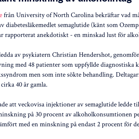
e
från University of North Carolina bekräftar vad m
v diabetesläkemedlet semaglutide (känt som Ozempi
 rapporterat anekdotiskt - en minskad lust för alko
ledda av psykiatern Christian Hendershot, genomför
vning med 48 patienter som uppfyllde diagnostiska kr
ssyndrom men som inte sökte behandling. Deltagarn
cirka 40 år gamla.
ade att veckovisa injektioner av semaglutide ledde til
minskning på 30 procent av alkoholkonsumtionen p
jämfört med en minskning på endast 2 procent för d