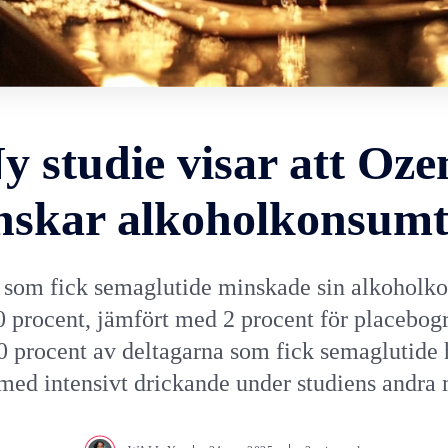
y studie visar att Oz
nskar alkoholkonsumt
r som fick semaglutide minskade sin alkoholk
 procent, jämfört med 2 procent för placebog
0 procent av deltagarna som fick semaglutide 
med intensivt drickande under studiens andra