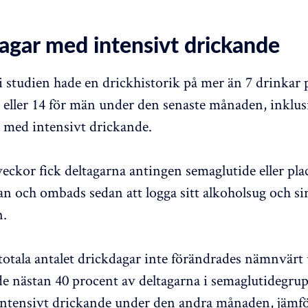
dagar med intensivt drickande
i studien hade en drickhistorik på mer än 7 drinkar 
 eller 14 för män under den senaste månaden, inklus
en med intensivt drickande.
eckor fick deltagarna antingen semaglutide eller pla
an och ombads sedan att logga sitt alkoholsug och si
.
otala antalet drickdagar inte förändrades nämnvärt
de nästan 40 procent av deltagarna i semaglutidegru
intensivt drickande under den andra månaden, jämf