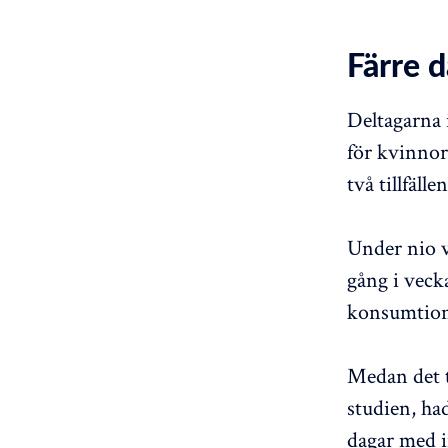
Färre 
Deltagarna 
för kvinnor
två tillfäll
Under nio v
gång i veck
konsumtion
Medan det t
studien, ha
dagar med 