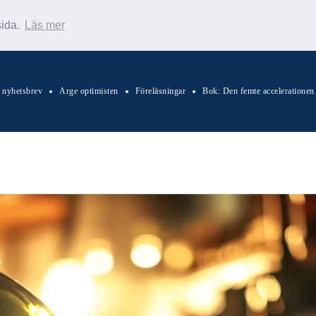
sida.
Läs mer
s nyhetsbrev
Arge optimisten
Föreläsningar
Bok: Den femte accelerationen
Sök Warp News