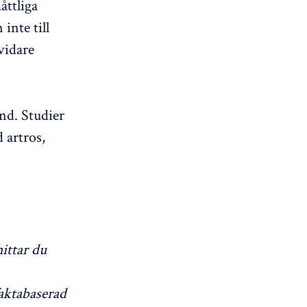
åttliga
inte till
vidare
ånd. Studier
 artros,
ittar du
aktabaserad