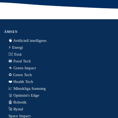
ÄMNEN
🧠 Artificiell intelligens
⚡️ Energi
✍🏼 Essä
🍔 Food Tech
👊 Green Impact
♻️ Green Tech
❤️ Health Tech
📈 Mänskliga framsteg
🥇 Optimist's Edge
🤖 Robotik
🚀 Rymd
Space Impact