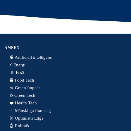
ÄMNEN
🧠 Artificiell intelligens
⚡️ Energi
✍🏼 Essä
🍔 Food Tech
👊 Green Impact
♻️ Green Tech
❤️ Health Tech
📈 Mänskliga framsteg
🥇 Optimist's Edge
🤖 Robotik