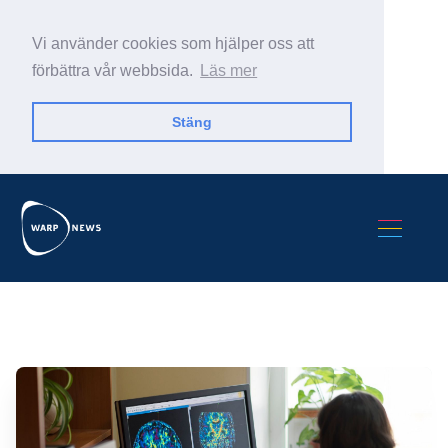
Vi använder cookies som hjälper oss att
förbättra vår webbsida.
Läs mer
Stäng
Sök Warp News