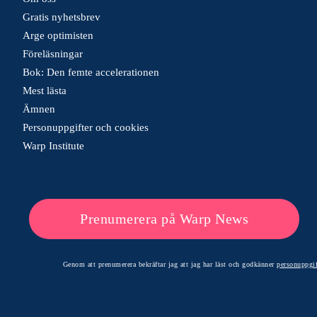
Gratis nyhetsbrev
Arge optimisten
Föreläsningar
Bok: Den femte accelerationen
Mest lästa
Ämnen
Personuppgifter och cookies
Warp Institute
Prenumerera på Warp News
Genom att prenumerera bekräftar jag att jag har läst och godkänner
personuppgif