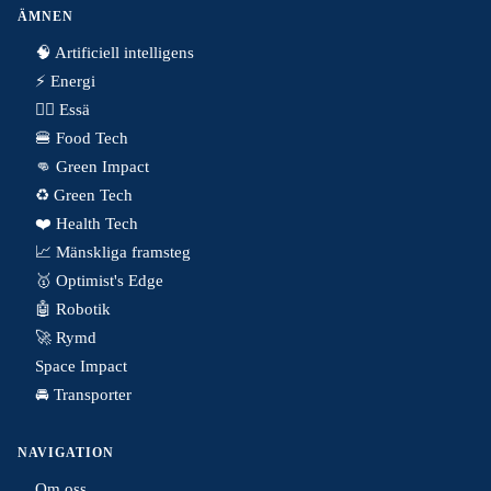
ÄMNEN
🧠 Artificiell intelligens
⚡️ Energi
✍🏼 Essä
🍔 Food Tech
👊 Green Impact
♻️ Green Tech
❤️ Health Tech
📈 Mänskliga framsteg
🥇 Optimist's Edge
🤖 Robotik
🚀 Rymd
Space Impact
🚘 Transporter
NAVIGATION
Om oss