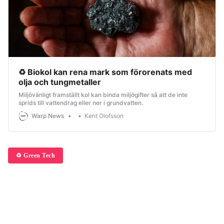
♻ Biokol kan rena mark som förorenats med
olja och tungmetaller
Miljövänligt framställt kol kan binda miljögifter så att de inte
sprids till vattendrag eller ner i grundvatten.
Warp News
Kent Olofsson
♻️ Green Tech