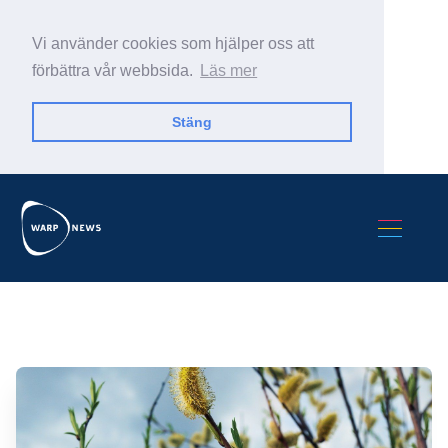
Vi använder cookies som hjälper oss att
förbättra vår webbsida.
Läs mer
Stäng
Sök Warp News