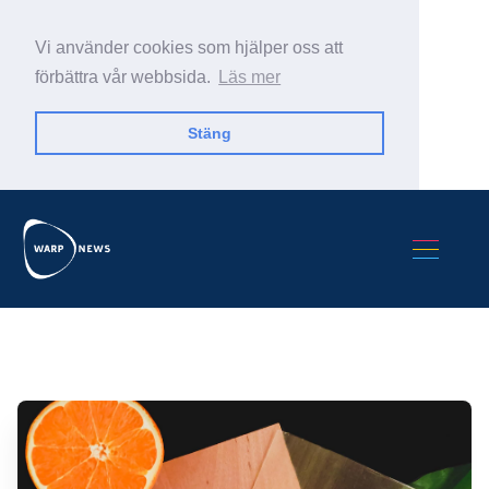
Vi använder cookies som hjälper oss att
förbättra vår webbsida.
Läs mer
Stäng
Sök Warp News