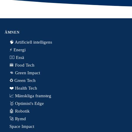
ÄMNEN
🧠 Artificiell intelligens
⚡️ Energi
✍🏼 Essä
🍔 Food Tech
👊 Green Impact
♻️ Green Tech
❤️ Health Tech
📈 Mänskliga framsteg
🥇 Optimist's Edge
🤖 Robotik
🚀 Rymd
Space Impact