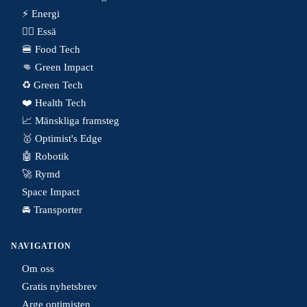
⚡️ Energi
✍🏼 Essä
🍔 Food Tech
👊 Green Impact
♻️ Green Tech
❤️ Health Tech
📈 Mänskliga framsteg
🥇 Optimist's Edge
🤖 Robotik
🚀 Rymd
Space Impact
🚘 Transporter
NAVIGATION
Om oss
Gratis nyhetsbrev
Arge optimisten