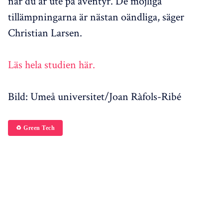
när du är ute på äventyr. De möjliga
tillämpningarna är nästan oändliga, säger
Christian Larsen.
Läs hela studien här.
Bild: Umeå universitet/Joan Ràfols-Ribé
♻️ Green Tech