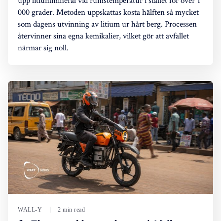
upp litiummineral vid rumstemperatur i stället för över 1
000 grader. Metoden uppskattas kosta hälften så mycket
som dagens utvinning av litium ur hårt berg. Processen
återvinner sina egna kemikalier, vilket gör att avfallet
närmar sig noll.
WALL-Y
2 min read