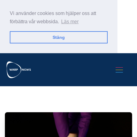
Vi använder cookies som hjälper oss att
förbättra vår webbsida.
Läs mer
Stäng
Sök Warp News