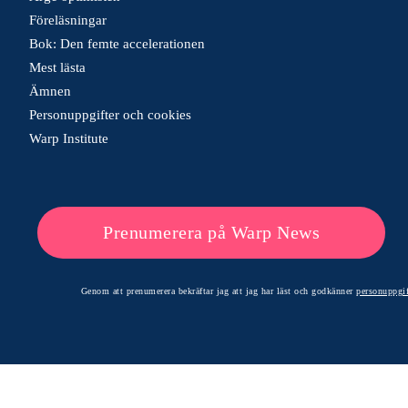
Föreläsningar
Bok: Den femte accelerationen
Mest lästa
Ämnen
Personuppgifter och cookies
Warp Institute
Prenumerera på Warp News
Genom att prenumerera bekräftar jag att jag har läst och godkänner
personuppgif