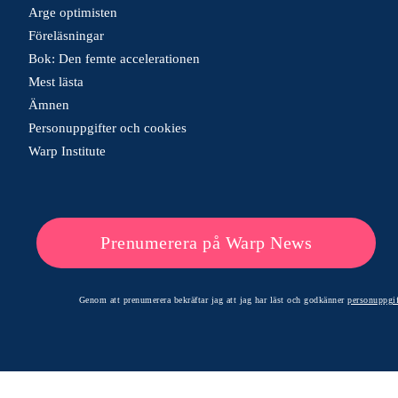
Arge optimisten
Föreläsningar
Bok: Den femte accelerationen
Mest lästa
Ämnen
Personuppgifter och cookies
Warp Institute
Prenumerera på Warp News
Genom att prenumerera bekräftar jag att jag har läst och godkänner
personuppgif