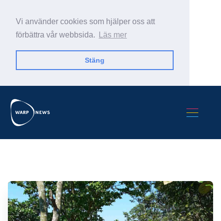
Vi använder cookies som hjälper oss att
förbättra vår webbsida.
Läs mer
Stäng
Sök Warp News