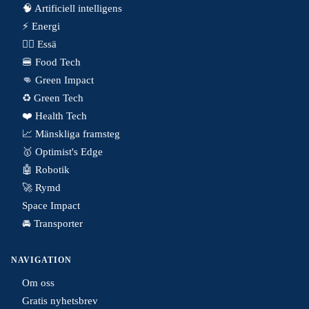
🧠 Artificiell intelligens
⚡️ Energi
✍🏼 Essä
🍔 Food Tech
👊 Green Impact
♻️ Green Tech
❤️ Health Tech
📈 Mänskliga framsteg
🥇 Optimist's Edge
🤖 Robotik
🚀 Rymd
Space Impact
🚘 Transporter
NAVIGATION
Om oss
Gratis nyhetsbrev