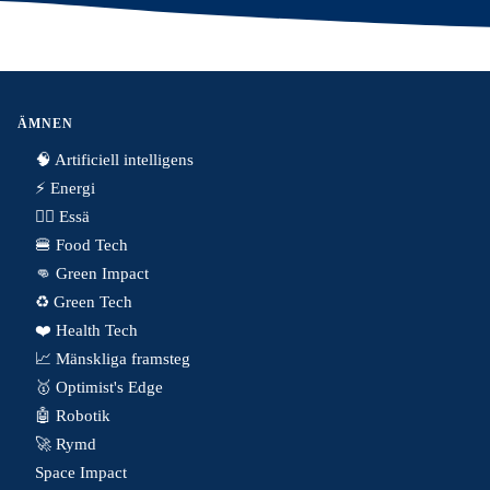
ÄMNEN
🧠 Artificiell intelligens
⚡️ Energi
✍🏼 Essä
🍔 Food Tech
👊 Green Impact
♻️ Green Tech
❤️ Health Tech
📈 Mänskliga framsteg
🥇 Optimist's Edge
🤖 Robotik
🚀 Rymd
Space Impact