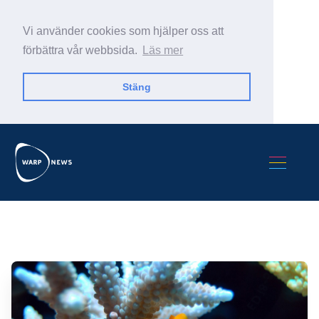
Vi använder cookies som hjälper oss att
förbättra vår webbsida.
Läs mer
Stäng
Sök Warp News