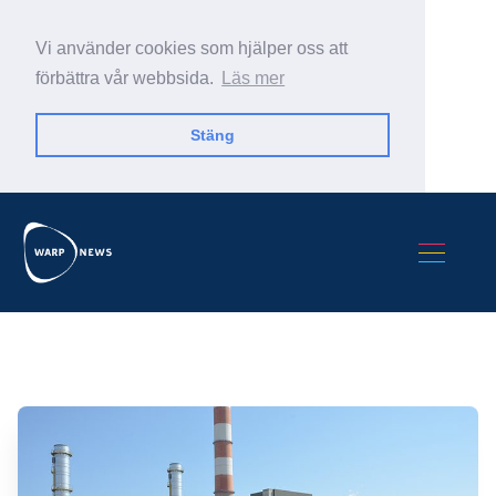
Vi använder cookies som hjälper oss att
förbättra vår webbsida.
Läs mer
Stäng
Sök Warp News