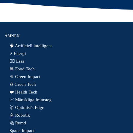
ÄMNEN
🧠 Artificiell intelligens
⚡️ Energi
✍🏼 Essä
🍔 Food Tech
👊 Green Impact
♻️ Green Tech
❤️ Health Tech
📈 Mänskliga framsteg
🥇 Optimist's Edge
🤖 Robotik
🚀 Rymd
Space Impact