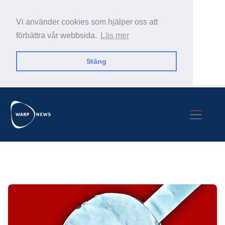
Vi använder cookies som hjälper oss att
förbättra vår webbsida.
Läs mer
Stäng
Sök Warp News