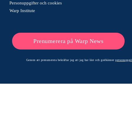
Personuppgifter och cookies
Warp Institute
Prenumerera på Warp News
Genom att prenumerera bekräftar jag att jag har läst och godkänner
personuppgif
© 2026 Warp News – Faktabaserade optimistiska nyheter
Optimists Edge Media AB - St. Persgatan 19, 60233 Norrköping