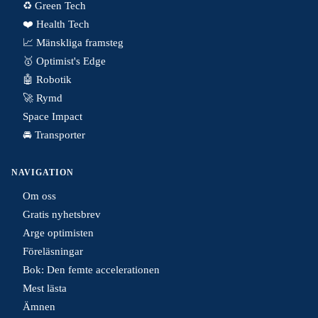
♻️ Green Tech
❤️ Health Tech
📈 Mänskliga framsteg
🥇 Optimist's Edge
🤖 Robotik
🚀 Rymd
Space Impact
🚘 Transporter
NAVIGATION
Om oss
Gratis nyhetsbrev
Arge optimisten
Föreläsningar
Bok: Den femte accelerationen
Mest lästa
Ämnen