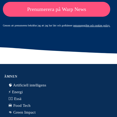
Prenumerera på Warp News
Genom att prenumerera bekräftar jag att jag har läst och godkänner
personuppgifter och cookies policy.
ÄMNEN
🧠 Artificiell intelligens
⚡️ Energi
✍🏼 Essä
🍔 Food Tech
👊 Green Impact