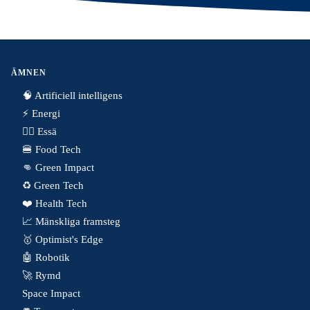
ÄMNEN
🧠 Artificiell intelligens
⚡️ Energi
✍🏼 Essä
🍔 Food Tech
👊 Green Impact
♻️ Green Tech
❤️ Health Tech
📈 Mänskliga framsteg
🥇 Optimist's Edge
🤖 Robotik
🚀 Rymd
Space Impact