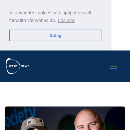
Vi använder cookies som hjälper oss att
förbättra vår webbsida.
Läs mer
Stäng
Sök Warp News