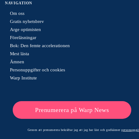
NAVIGATION
Om oss
Gratis nyhetsbrev
Arge optimisten
Föreläsningar
Bok: Den femte accelerationen
Mest lästa
Ämnen
Personuppgifter och cookies
Warp Institute
Prenumerera på Warp News
Genom att prenumerera bekräftar jag att jag har läst och godkänner
personuppgif