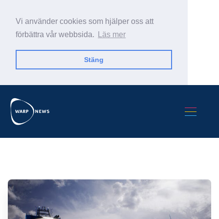
Vi använder cookies som hjälper oss att
förbättra vår webbsida.
Läs mer
Stäng
Sök Warp News