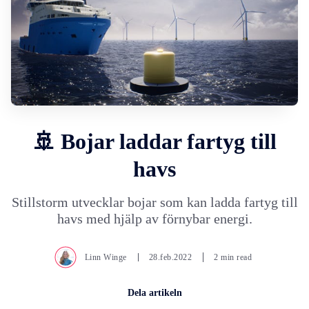
🚢 Bojar laddar fartyg till
havs
Stillstorm utvecklar bojar som kan ladda fartyg till
havs med hjälp av förnybar energi.
Linn Winge
28.feb.2022
2 min read
Dela artikeln