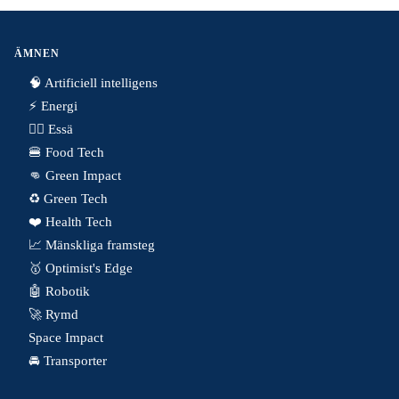
ÄMNEN
🧠 Artificiell intelligens
⚡️ Energi
✍🏼 Essä
🍔 Food Tech
👊 Green Impact
♻️ Green Tech
❤️ Health Tech
📈 Mänskliga framsteg
🥇 Optimist's Edge
🤖 Robotik
🚀 Rymd
Space Impact
🚘 Transporter