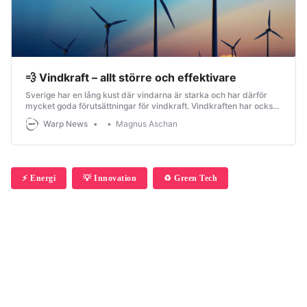
💨 Vindkraft – allt större och effektivare
Sverige har en lång kust där vindarna är starka och har därför
mycket goda förutsättningar för vindkraft. Vindkraften har också
vuxit kraftigt de senaste åren och levererar runt 20 procent av
Warp News
Magnus Aschan
den el vi använder i Sverige.
⚡️ Energi
💡 Innovation
♻️ Green Tech