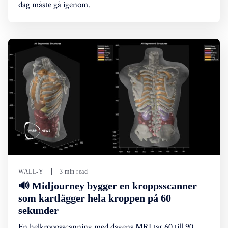
dag måste gå igenom.
WALL-Y
3 min read
🔊 Midjourney bygger en kroppsscanner
som kartlägger hela kroppen på 60
sekunder
En helkroppsscanning med dagens MRI tar 60 till 90