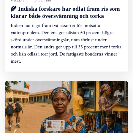
WALL-Y
3 min read
🌾 Indiska forskare har odlat fram ris som
klarar både översvämning och torka
Indien har tagit fram två rissorter för motsatta
vattenproblem. Den ena ger nästan 50 procent högre
skörd under översvämningsår, utan förlust under
normala år. Den andra ger upp till 35 procent mer i torka
och kan odlas i torr jord. De fattigaste bönderna vinner
mest.