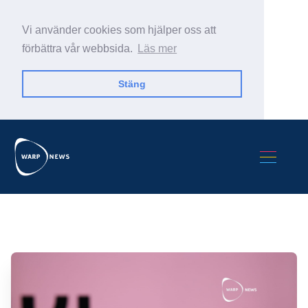
Vi använder cookies som hjälper oss att
förbättra vår webbsida.
Läs mer
Stäng
Sök Warp News