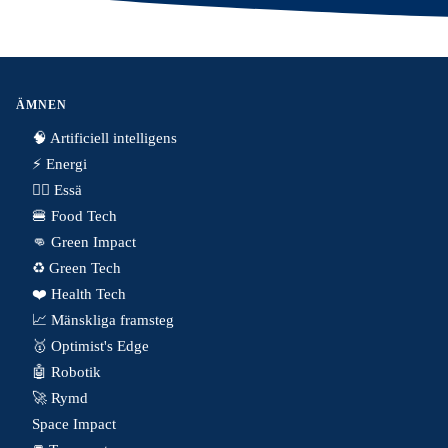
ÄMNEN
🧠 Artificiell intelligens
⚡️ Energi
✍🏼 Essä
🍔 Food Tech
👊 Green Impact
♻️ Green Tech
❤️ Health Tech
📈 Mänskliga framsteg
🥇 Optimist's Edge
🤖 Robotik
🚀 Rymd
Space Impact