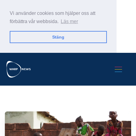
Vi använder cookies som hjälper oss att
förbättra vår webbsida.
Läs mer
Stäng
Sök Warp News