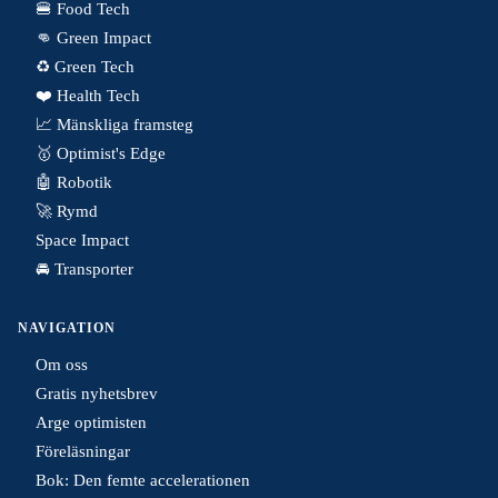
🍔 Food Tech
👊 Green Impact
♻️ Green Tech
❤️ Health Tech
📈 Mänskliga framsteg
🥇 Optimist's Edge
🤖 Robotik
🚀 Rymd
Space Impact
🚘 Transporter
NAVIGATION
Om oss
Gratis nyhetsbrev
Arge optimisten
Föreläsningar
Bok: Den femte accelerationen