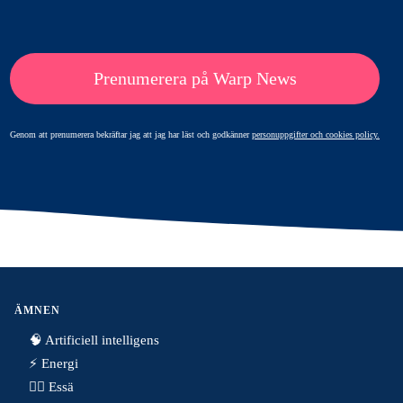
Prenumerera på Warp News
Genom att prenumerera bekräftar jag att jag har läst och godkänner
personuppgifter och cookies policy.
ÄMNEN
🧠 Artificiell intelligens
⚡️ Energi
✍🏼 Essä