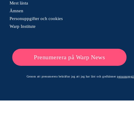
Mest lästa
Ämnen
Personuppgifter och cookies
Warp Institute
Prenumerera på Warp News
Genom att prenumerera bekräftar jag att jag har läst och godkänner
personuppgif
© 2026 Warp News – Faktabaserade optimistiska nyheter
Optimists Edge Media AB - St. Persgatan 19, 60233 Norrköping