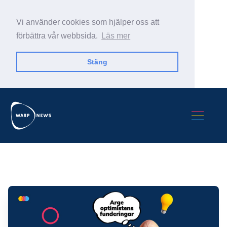
Vi använder cookies som hjälper oss att
förbättra vår webbsida.
Läs mer
Stäng
Sök Warp News