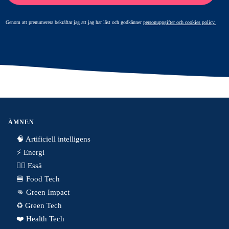
Genom att prenumerera bekräftar jag att jag har läst och godkänner
personuppgifter och cookies policy.
ÄMNEN
🧠 Artificiell intelligens
⚡️ Energi
✍🏼 Essä
🍔 Food Tech
👊 Green Impact
♻️ Green Tech
❤️ Health Tech