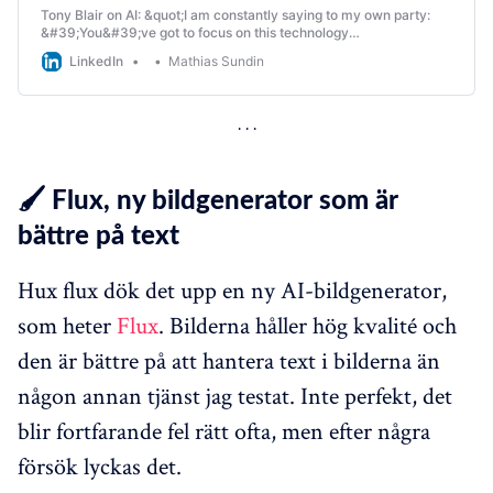
Tony Blair on AI: &quot;I am constantly saying to my own party:
&#39;You&#39;ve got to focus on this technology
revolution.&#39; It&#39;s not an afterthought. It&#39;s the
LinkedIn
Mathias Sundin
single…
🖌️ Flux, ny bildgenerator som är
bättre på text
Hux flux dök det upp en ny AI-bildgenerator,
som heter
Flux
. Bilderna håller hög kvalité och
den är bättre på att hantera text i bilderna än
någon annan tjänst jag testat. Inte perfekt, det
blir fortfarande fel rätt ofta, men efter några
försök lyckas det.