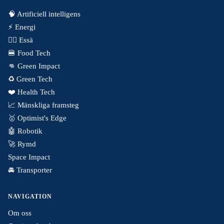
🧠 Artificiell intelligens
⚡️ Energi
✍🏼 Essä
🍔 Food Tech
👊 Green Impact
♻️ Green Tech
❤️ Health Tech
📈 Mänskliga framsteg
🥇 Optimist's Edge
🤖 Robotik
🚀 Rymd
Space Impact
🚘 Transporter
NAVIGATION
Om oss