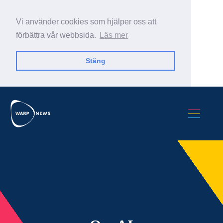
Vi använder cookies som hjälper oss att
förbättra vår webbsida.
Läs mer
Stäng
Sök Warp News