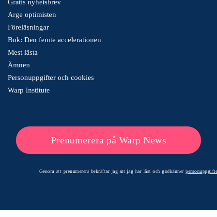
Gratis nyhetsbrev
Arge optimisten
Föreläsningar
Bok: Den femte accelerationen
Mest lästa
Ämnen
Personuppgifter och cookies
Warp Institute
Prenumerera på Warp News
Genom att prenumerera bekräftar jag att jag har läst och godkänner
personuppgifte