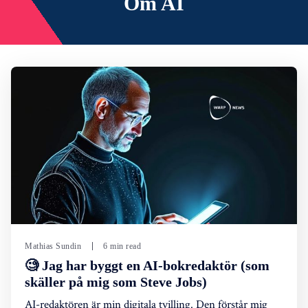
Om AI
Mathias Sundin
6 min read
🧐 Jag har byggt en AI-bokredaktör (som
skäller på mig som Steve Jobs)
AI-redaktören är min digitala tvilling. Den förstår mig