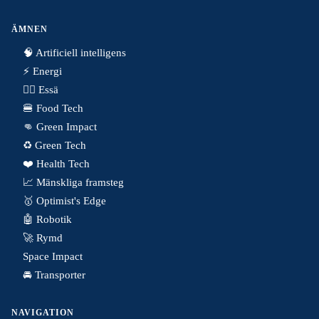
ÄMNEN
🧠 Artificiell intelligens
⚡️ Energi
✍🏼 Essä
🍔 Food Tech
👊 Green Impact
♻️ Green Tech
❤️ Health Tech
📈 Mänskliga framsteg
🥇 Optimist's Edge
🤖 Robotik
🚀 Rymd
Space Impact
🚘 Transporter
NAVIGATION