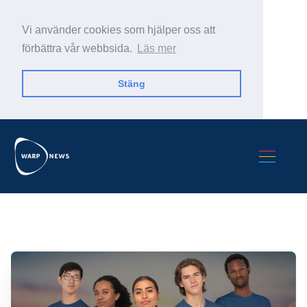
Vi använder cookies som hjälper oss att
förbättra vår webbsida.
Läs mer
Stäng
Sök Warp News