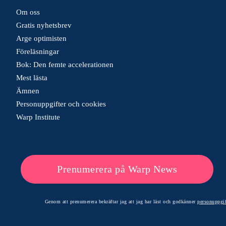
Om oss
Gratis nyhetsbrev
Arge optimisten
Föreläsningar
Bok: Den femte accelerationen
Mest lästa
Ämnen
Personuppgifter och cookies
Warp Institute
Prenumerera på Warp News
Genom att prenumerera bekräftar jag att jag har läst och godkänner
personuppgif