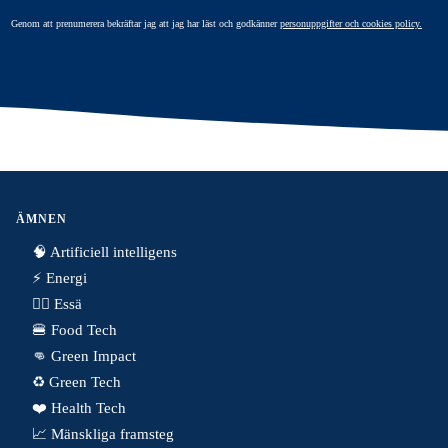
Genom att prenumerera bekräftar jag att jag har läst och godkänner
personuppgifter och cookies policy.
ÄMNEN
🧠 Artificiell intelligens
⚡️ Energi
✍🏼 Essä
🍔 Food Tech
👊 Green Impact
♻️ Green Tech
❤️ Health Tech
📈 Mänskliga framsteg